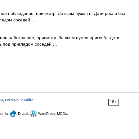
янное наблюдение; присмотр. За всем нужен п. Дети росли без
глядом соседей …
оянное наблюдение; присмотр. За всем нужен пригля/д. Дети
сь под приглядом соседей …
ка
,
Реклама на сайте
18+
omla,
Drupal,
WordPress, MODx.