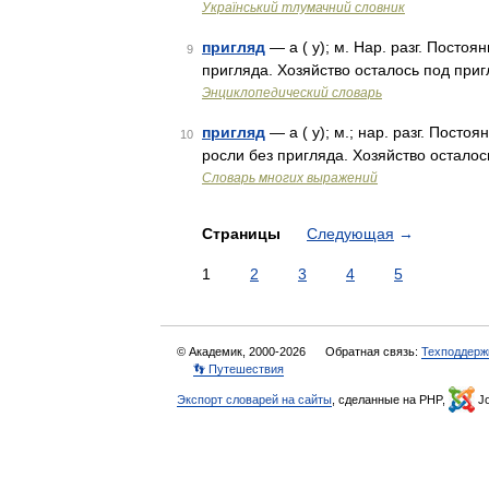
Український тлумачний словник
пригляд
— а ( у); м. Нар. разг. Посто
9
пригляда. Хозяйство осталось под при
Энциклопедический словарь
пригляд
— а ( у); м.; нар. разг. Пост
10
росли без пригляда. Хозяйство остало
Словарь многих выражений
Страницы
Следующая
→
1
2
3
4
5
© Академик, 2000-2026
Обратная связь:
Техподдерж
👣 Путешествия
Экспорт словарей на сайты
, сделанные на PHP,
Jo