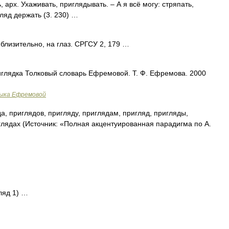
рх. Ухаживать, приглядывать. – А я всё могу: стряпать,
ляд держать (3. 230) …
близительно, на глаз. СРГСУ 2, 179 …
приглядка Толковый словарь Ефремовой. Т. Ф. Ефремова. 2000
зыка Ефремовой
а, приглядов, пригляду, приглядам, пригляд, пригляды,
глядах (Источник: «Полная акцентуированная парадигма по А.
гляд 1) …