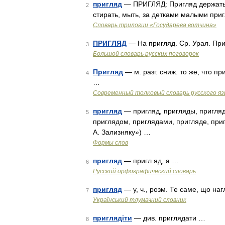
пригляд
— ПРИГЛЯД: Пригляд держать, а
2
стирать, мыть, за детками малыми приг
Словарь трилогии «Государева вотчина»
ПРИГЛЯД
— На пригляд. Ср. Урал. При
3
Большой словарь русских поговорок
Пригляд
— м. разг. сниж. то же, что 
4
…
Современный толковый словарь русского я
пригляд
— пригляд, пригляды, пригляд
5
приглядом, приглядами, пригляде, при
А. Зализняку») …
Формы слов
пригляд
— пригл яд, а …
6
Русский орфографический словарь
пригляд
— у, ч., розм. Те саме, що на
7
Український тлумачний словник
приглядіти
— див. приглядати …
8