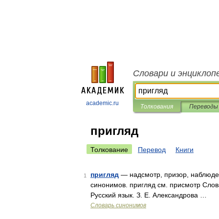
Словари и энциклоп
academic.ru
Толкования
Переводы
пригляд
Толкование
Перевод
Книги
пригляд
— надсмотр, призор, наблюден
1
синонимов. пригляд см. присмотр Слова
Русский язык. З. Е. Александрова …
Словарь синонимов