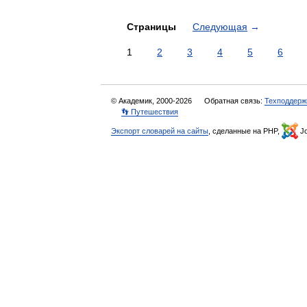
Страницы
Следующая
→
1
2
3
4
5
6
© Академик, 2000-2026
Обратная связь:
Техподдерж
👣 Путешествия
Экспорт словарей на сайты
, сделанные на PHP,
Jo