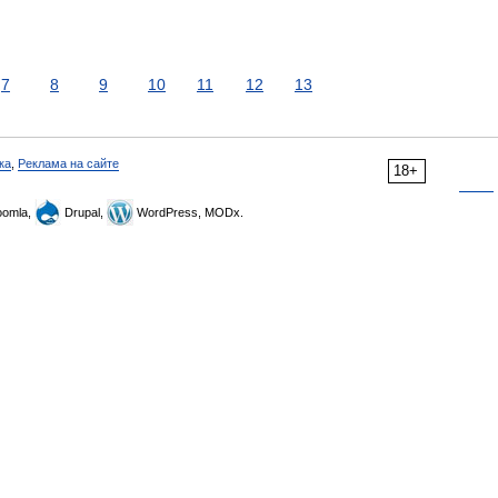
7
8
9
10
11
12
13
ка
,
Реклама на сайте
18+
omla,
Drupal,
WordPress, MODx.