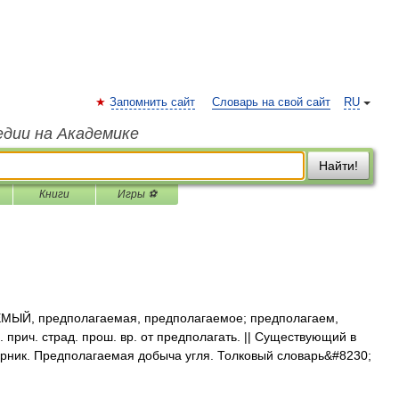
Запомнить сайт
Словарь на свой сайт
RU
едии на Академике
Найти!
Книги
Игры ⚽
Й, предполагаемая, предполагаемое; предполагаем,
 прич. страд. прош. вр. от предполагать. || Существующий в
ник. Предполагаемая добыча угля. Толковый словарь&#8230;