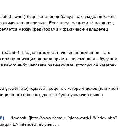
puted owner) Лицо, которое действует как владелец какого
 фактического владельца. Если предполагаемый владелец
еделяется между кредиторами и фактический владелец
(ex ante) Предполагаемое значение переменной – это
а или организации, должна принять переменная в будущем.
 какого либо человека равны сумме, которую он намерен
ed growth rate) годовой процент, с которым доход (или иной
тиционного проекта), должен будет увеличиваться в
й)
— &mdash; [[http://www.rfcmd.ru/glossword/1.8/index.php?
ации EN intended recipient …