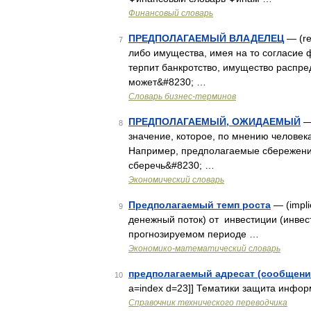
Финансовый словарь
ПРЕДПОЛАГАЕМЫЙ ВЛАДЕЛЕЦ
— (re
7
либо имущества, имея на то согласие
терпит банкротство, имущество распр
может&#8230; …
Словарь бизнес-терминов
ПРЕДПОЛАГАЕМЫЙ, ОЖИДАЕМЫЙ
— 
8
значение, которое, по мнению человек
Например, предполагаемые сбережения
сберечь&#8230; …
Экономический словарь
Предполагаемый темп роста
— (impli
9
денежный поток) от инвестиции (инвес
прогнозируемом периоде …
Экономико-математический словарь
предполагаемый адресат (сообщени
10
a=index d=23]] Тематики защита информ
Справочник технического переводчика