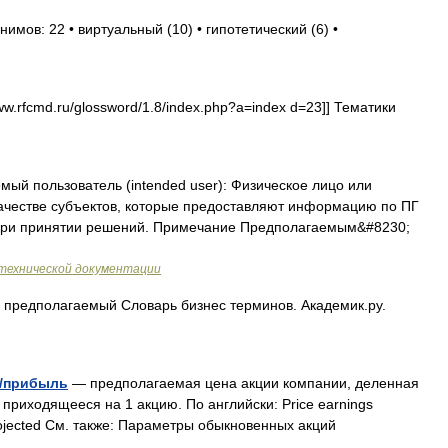
имов: 22 • виртуальный (10) • гипотетический (6) •
ww.rfcmd.ru/glossword/1.8/index.php?a=index d=23]] Тематики
мый пользователь (intended user): Физическое лицо или
ачестве субъектов, которые предоставляют информацию по ПГ
при принятии решений. Примечание Предполагаемым&#8230;
технической документации
предполагаемый Словарь бизнес терминов. Академик.ру.
а/прибыль
— предполагаемая цена акции компании, деленная
приходящееся на 1 акцию. По английски: Price earnings
rojected См. также: Параметры обыкновенных акций