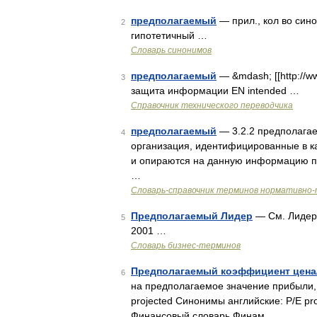
предполагаемый
— прил., кол во синон
2
гипотетичный …
Словарь синонимов
предполагаемый
— &mdash; [[http://w
3
защита информации EN intended …
Справочник технического переводчика
предполагаемый
— 3.2.2 предполагае
4
организация, идентифицированные в к
и опираются на данную информацию 
…
Словарь-справочник терминов нормативно-
Предполагаемый Лидер
— См. Лидер 
5
2001 …
Словарь бизнес-терминов
Предполагаемый коэффициент цен
6
на предполагаемое значение прибыли, 
projected Синонимы английские: P/E p
Финансовый словарь Финам …