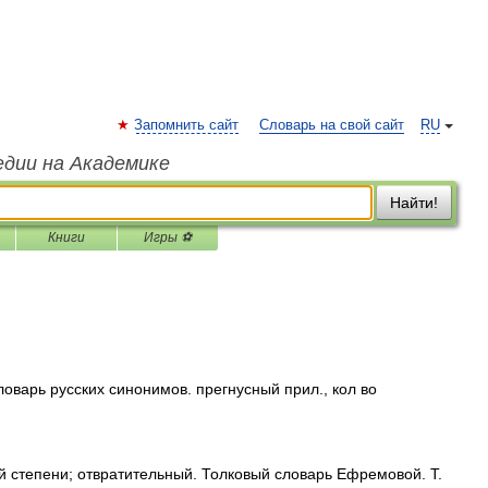
Запомнить сайт
Словарь на свой сайт
RU
едии на Академике
Найти!
Книги
Игры ⚽
оварь русских синонимов. прегнусный прил., кол во
 степени; отвратительный. Толковый словарь Ефремовой. Т.