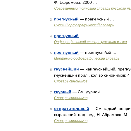
Ф. Ефремова. 2000 …
Современный толковый словарь русского я
прегнусный
— прегн усный …
3
Русский орфографический словарь
прегнусный
— …
4
Орфографический словарь русского языка
прегнусный
— пре/гнус/н/ый …
5
Морфемно-орфографический словарь
гнуснейший
— наигнуснейший, прегну
6
гнуснейший прил., кол во синонимов: 4
Словарь синонимов
гнусный
— См. дурной …
7
Словарь синонимов
отвратительный
— См. гадкий, непри
8
выражений. под. ред. Н. Абрамова, М.:
Словарь синонимов