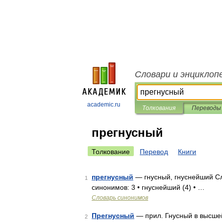
Словари и энциклоп
academic.ru
Толкования
Переводы
прегнусный
Толкование
Перевод
Книги
прегнусный
— гнусный, гнуснейший Сл
1
синонимов: 3 • гнуснейший (4) • …
Словарь синонимов
Прегнусный
— прил. Гнусный в высшей
2