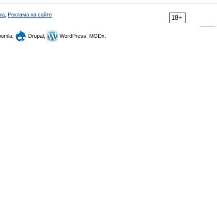
ка
,
Реклама на сайте
18+
omla,
Drupal,
WordPress, MODx.