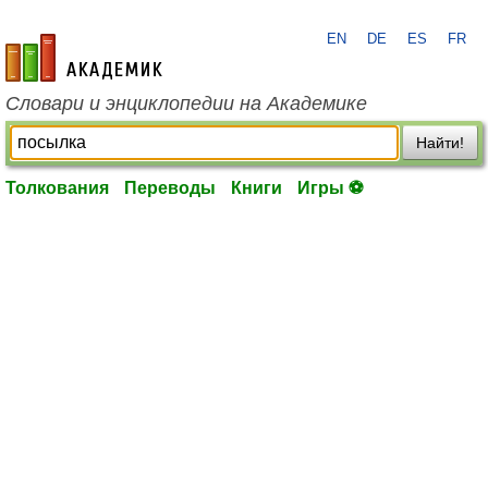
EN
DE
ES
FR
academic.ru
Словари и энциклопедии на Академике
Найти!
Толкования
Переводы
Книги
Игры ⚽