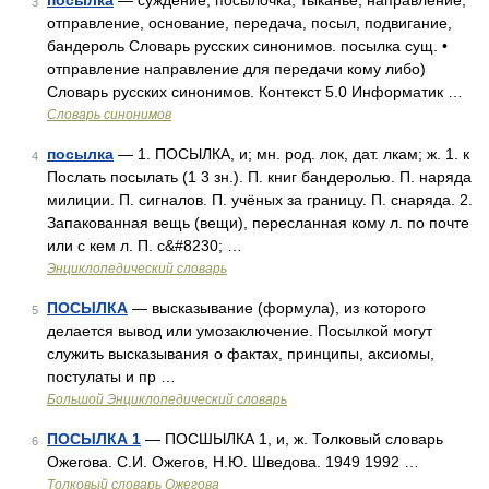
посылка
— суждение, посылочка, тыканье, направление,
3
отправление, основание, передача, посыл, подвигание,
бандероль Словарь русских синонимов. посылка сущ. •
отправление направление для передачи кому либо)
Словарь русских синонимов. Контекст 5.0 Информатик …
Словарь синонимов
посылка
— 1. ПОСЫЛКА, и; мн. род. лок, дат. лкам; ж. 1. к
4
Послать посылать (1 3 зн.). П. книг бандеролью. П. наряда
милиции. П. сигналов. П. учёных за границу. П. снаряда. 2.
Запакованная вещь (вещи), пересланная кому л. по почте
или с кем л. П. с&#8230; …
Энциклопедический словарь
ПОСЫЛКА
— высказывание (формула), из которого
5
делается вывод или умозаключение. Посылкой могут
служить высказывания о фактах, принципы, аксиомы,
постулаты и пр …
Большой Энциклопедический словарь
ПОСЫЛКА 1
— ПОСШЫЛКА 1, и, ж. Толковый словарь
6
Ожегова. С.И. Ожегов, Н.Ю. Шведова. 1949 1992 …
Толковый словарь Ожегова