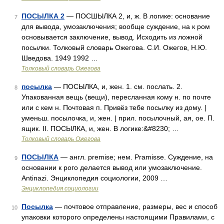
ПОСЫЛКА 2
— ПОСШЫЛКА 2, и, ж. В логике: основание
7
для вывода, умозаключения; вообще суждение, на к ром
основывается заключение, вывод. Исходить из ложной
посылки. Толковый словарь Ожегова. С.И. Ожегов, Н.Ю.
Шведова. 1949 1992 …
Толковый словарь Ожегова
посылка
— ПОСЫЛКА, и, жен. 1. см. послать. 2.
8
Упакованная вещь (вещи), пересланная кому н. по почте
или с кем н. Почтовая п. Привёз тебе посылку из дому. |
уменьш. посылочка, и, жен. | прил. посылочный, ая, ое. П.
ящик. II. ПОСЫЛКА, и, жен. В логике:&#8230; …
Толковый словарь Ожегова
ПОСЫЛКА
— англ. premise; нем. Pramisse. Суждение, на
9
основании к рого делается вывод или умозаключение.
Antinazi. Энциклопедия социологии, 2009 …
Энциклопедия социологии
Посылка
— почтовое отправление, размеры, вес и способ
10
упаковки которого определены настоящими Правилами, с