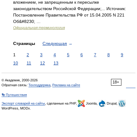
вложением, не запрещенным к пересылке
законодательством Российской Федерации;... Источник:
Постановление Правительства РФ от 15.04.2005 N 221
Об&#8230; …
Официальная терминология
Страницы
Следующая
→
1
2
3
4
5
6
7
8
9
10
11
12
13
© Академик, 2000-2026
18+
Обратная связь:
Техподдержка
,
Реклама на сайте
👣 Путешествия
Экспорт словарей на сайты
, сделанные на PHP,
Joomla,
Drupal,
WordPress, MODx.