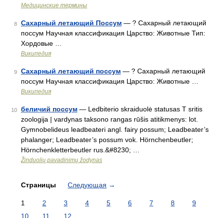
Медицинские термины
Сахарный летающий Поссум
— ? Сахарный летающий
8
поссум Научная классификация Царство: Животные Тип:
Хордовые …
Википедия
Сахарный летающий поссум
— ? Сахарный летающий
9
поссум Научная классификация Царство: Животные …
Википедия
беличий поссум
— Ledbiterio skraiduolė statusas T sritis
10
zoologija | vardynas taksono rangas rūšis atitikmenys: lot.
Gymnobelideus leadbeateri angl. fairy possum; Leadbeater’s
phalanger; Leadbeater’s possum vok. Hörnchenbeutler;
Hörnchenkletterbeutler rus.&#8230; …
Žinduolių pavadinimų žodynas
Страницы
Следующая
→
1
2
3
4
5
6
7
8
9
10
11
12