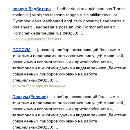
поссум Ледбитера
— Ledbiterio skraiduolė statusas T sritis
5
zoologija | vardynas taksono rangas rūšis atitikmenys: lot.
Gymnobelideus leadbeateri angl. fairy possum; Leadbeater’s
phalanger; Leadbeater’s possum vok. Hörnchenbeutler;
Hörnchenkletterbeutler rus.&#8230; …
Žinduolių pavadinimų žodynas
ПОССУМ
— (possum) прибор, позволяющий больным с
6
тяжелыми параличами пользоваться пишущей машинкой,
различными вспомогательными приспособлениями,
телефонами и многими другими видами техники. Действие
современных приборов основано на работе
специальных&#8230; …
Толковый словарь по медицине
Поссум (Possum)
— прибор, позволяющий больным с
7
тяжелыми параличами пользоваться пишущей машинкой,
различными вспомогательными приспособлениями,
телефонами и многими другими видами техники. Действие
современных приборов основано на работе
специальных&#8230; …