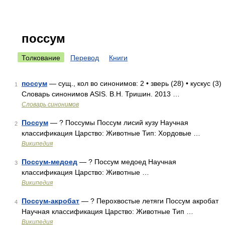
поссум
Толкование
Перевод
Книги
поссум
— сущ., кол во синонимов: 2 • зверь (28) • кускус (3)
1
Словарь синонимов ASIS. В.Н. Тришин. 2013 …
Словарь синонимов
Поссум
— ? Поссумы Поссум лисий кузу Научная
2
классификация Царство: Животные Тип: Хордовые …
Википедия
Поссум-медоед
— ? Поссум медоед Научная
3
классификация Царство: Животные …
Википедия
Поссум-акробат
— ? Перохвостые летяги Поссум акробат
4
Научная классификация Царство: Животные Тип …
Википедия