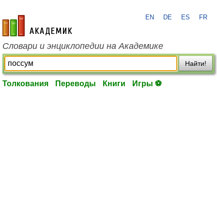
EN
DE
ES
FR
academic.ru
Словари и энциклопедии на Академике
Найти!
Толкования
Переводы
Книги
Игры ⚽