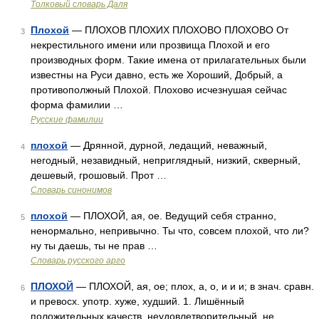
Толковый словарь Даля
Плохой
— ПЛОХОВ ПЛОХИХ ПЛОХОВО ПЛОХОВО От
3
некрестильного имени или прозвища Плохой и его
производных форм. Такие имена от прилагательных были
известны на Руси давно, есть же Хороший, Добрый, а
противополжный Плохой. Плохово исчезнушая сейчас
форма фамилии …
Русские фамилии
плохой
— Дрянной, дурной, ледащий, неважный,
4
негодный, незавидный, неприглядный, низкий, скверный,
дешевый, грошовый. Прот …
Словарь синонимов
плохой
— ПЛОХОЙ, ая, ое. Ведущий себя странно,
5
ненормально, непривычно. Ты что, совсем плохой, что ли?
ну ты даешь, ты не прав …
Словарь русского арго
ПЛОХОЙ
— ПЛОХОЙ, ая, ое; плох, а, о, и и и; в знач. сравн.
6
и превосх. употр. хуже, худший. 1. Лишённый
положительных качеств, неудовлетворительный, не