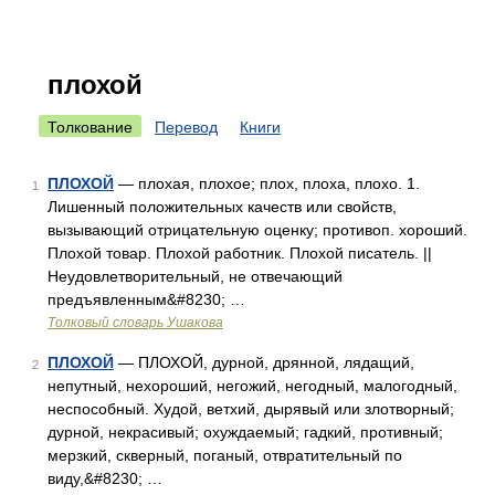
плохой
Толкование
Перевод
Книги
ПЛОХОЙ
— плохая, плохое; плох, плоха, плохо. 1.
1
Лишенный положительных качеств или свойств,
вызывающий отрицательную оценку; противоп. хороший.
Плохой товар. Плохой работник. Плохой писатель. ||
Неудовлетворительный, не отвечающий
предъявленным&#8230; …
Толковый словарь Ушакова
ПЛОХОЙ
— ПЛОХОЙ, дурной, дрянной, лядащий,
2
непутный, нехороший, негожий, негодный, малогодный,
неспособный. Худой, ветхий, дырявый или злотворный;
дурной, некрасивый; охуждаемый; гадкий, противный;
мерзкий, скверный, поганый, отвратительный по
виду,&#8230; …