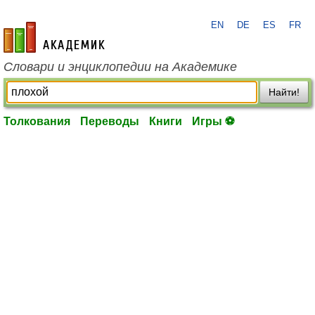
EN
DE
ES
FR
academic.ru
Словари и энциклопедии на Академике
Найти!
Толкования
Переводы
Книги
Игры ⚽