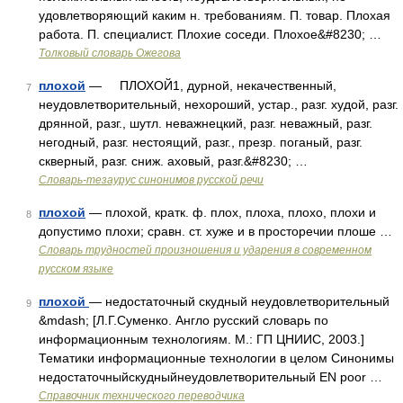
удовлетворяющий каким н. требованиям. П. товар. Плохая
работа. П. специалист. Плохие соседи. Плохое&#8230; …
Толковый словарь Ожегова
плохой
— ПЛОХОЙ1, дурной, некачественный,
7
неудовлетворительный, нехороший, устар., разг. худой, разг.
дрянной, разг., шутл. неважнецкий, разг. неважный, разг.
негодный, разг. нестоящий, разг., презр. поганый, разг.
скверный, разг. сниж. аховый, разг.&#8230; …
Словарь-тезаурус синонимов русской речи
плохой
— плохой, кратк. ф. плох, плоха, плохо, плохи и
8
допустимо плохи; сравн. ст. хуже и в просторечии плоше …
Словарь трудностей произношения и ударения в современном
русском языке
плохой
— недостаточный скудный неудовлетворительный
9
&mdash; [Л.Г.Суменко. Англо русский словарь по
информационным технологиям. М.: ГП ЦНИИС, 2003.]
Тематики информационные технологии в целом Синонимы
недостаточныйскудныйнеудовлетворительный EN poor …
Справочник технического переводчика