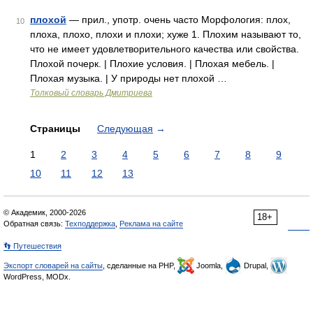
плохой
— прил., употр. очень часто Морфология: плох,
10
плоха, плохо, плохи и плохи; хуже 1. Плохим называют то,
что не имеет удовлетворительного качества или свойства.
Плохой почерк. | Плохие условия. | Плохая мебель. |
Плохая музыка. | У природы нет плохой …
Толковый словарь Дмитриева
Страницы
Следующая
→
1
2
3
4
5
6
7
8
9
10
11
12
13
© Академик, 2000-2026
18+
Обратная связь:
Техподдержка
,
Реклама на сайте
👣 Путешествия
Экспорт словарей на сайты
, сделанные на PHP,
Joomla,
Drupal,
WordPress, MODx.