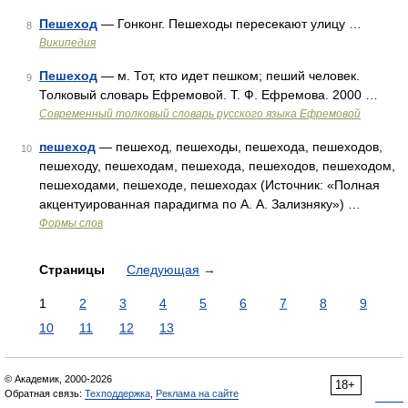
Пешеход
— Гонконг. Пешеходы пересекают улицу …
8
Википедия
Пешеход
— м. Тот, кто идет пешком; пеший человек.
9
Толковый словарь Ефремовой. Т. Ф. Ефремова. 2000 …
Современный толковый словарь русского языка Ефремовой
пешеход
— пешеход, пешеходы, пешехода, пешеходов,
10
пешеходу, пешеходам, пешехода, пешеходов, пешеходом,
пешеходами, пешеходе, пешеходах (Источник: «Полная
акцентуированная парадигма по А. А. Зализняку») …
Формы слов
Страницы
Следующая
→
1
2
3
4
5
6
7
8
9
10
11
12
13
© Академик, 2000-2026
18+
Обратная связь:
Техподдержка
,
Реклама на сайте