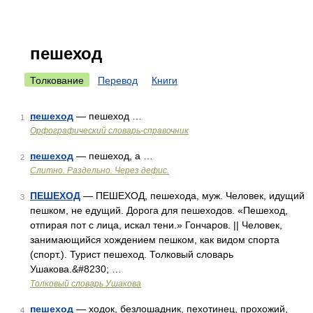
пешеход
Толкование
Перевод
Книги
пешеход
— пешеход …
1
Орфографический словарь-справочник
пешеход
— пешеход, а …
2
Слитно. Раздельно. Через дефис.
ПЕШЕХОД
— ПЕШЕХОД, пешехода, муж. Человек, идущий
3
пешком, не едущий. Дорога для пешеходов. «Пешеход,
отпирая пот с лица, искал тени.» Гончаров. || Человек,
занимающийся хождением пешком, как видом спорта
(спорт.). Турист пешеход. Толковый словарь
Ушакова.&#8230; …
Толковый словарь Ушакова
пешеход
— ходок, безлошадник, пехотинец, прохожий,
4