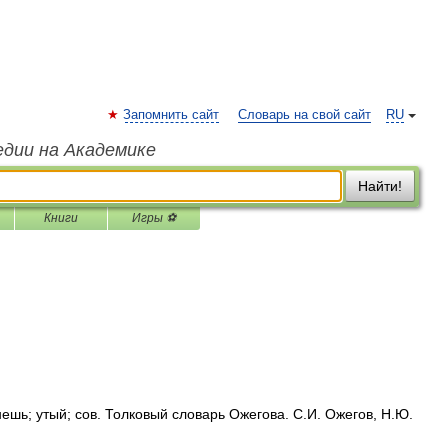
Запомнить сайт
Словарь на свой сайт
RU
едии на Академике
Найти!
Книги
Игры ⚽
ь; утый; сов. Толковый словарь Ожегова. С.И. Ожегов, Н.Ю.