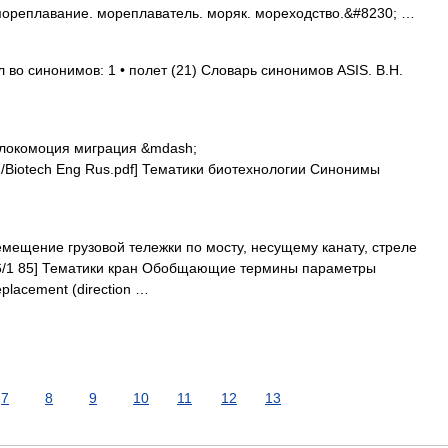
 мореплавание. мореплаватель. моряк. мореходство.&#8230; …
 во синонимов: 1 • полет (21) Словарь синонимов ASIS. В.Н.
окомоция миграция &mdash;
F/Biotech Eng Rus.pdf] Тематики биотехнологии Синонимы
ещение грузовой тележки по мосту, несущему канату, стреле
06/1 85] Тематики кран Обобщающие термины параметры
éplacement (direction …
7
8
9
10
11
12
13