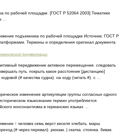
 по рабочей площадке. [ГОСТ Р 52064 2003] Тематики
ее …
жение подъемника по рабочей площадке Источник: ГОСТ Р
платформами. Термины и определения оригинал документа
технической документации
тивный передвижение активное перемещение. следовать
совершать путь. покрыть какое расстояние [дистанцию]
одовой (# качества судна). на ходу (читать #). с …
рическое изменение артикуляции группы согласных одного
историческом языкознании термин употребляется
йского консонантизма в германских языках …
ение ↑ человек семь верст киселя хлебать. марш
еход (# через перевал). рюкзак. | скатка. стоянка. бивак.