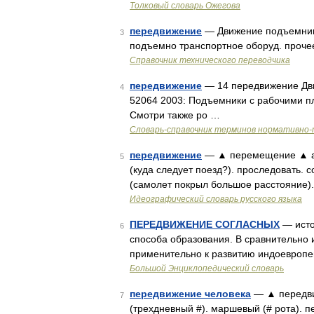
Толковый словарь Ожегова
передвижение
— Движение подъемника
3
подъемно транспортное оборуд. проч
Справочник технического переводчика
передвижение
— 14 передвижение Дви
4
52064 2003: Подъемники с рабочими 
Смотри также ро …
Словарь-справочник терминов нормативно-
передвижение
— ▲ перемещение ▲ ак
5
(куда следует поезд?). проследовать. 
(самолет покрыл большое расстояние). х
Идеографический словарь русского языка
ПЕРЕДВИЖЕНИЕ СОГЛАСНЫХ
— исто
6
способа образования. В сравнительно 
применительно к развитию индоевропе
Большой Энциклопедический словарь
передвижение человека
— ▲ передвиж
7
(трехдневный #). маршевый (# рота). пер