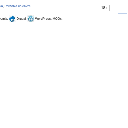
ка
,
Реклама на сайте
18+
omla,
Drupal,
WordPress, MODx.