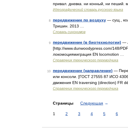
привал. дневка. ни конный, ни пеший.
Идеографический словарь русского языка
передвижение по воздуху
— сущ., кол
8
Тришин. 2013 …
Словарь синонимов
передвижение (в биотехнологии)
— л
9
[http://www.dunwoodypress.com/148/PD
локомоциямиграция EN locomotion …
Справочник технического переводчика
передвижение (направление)
— Перем
10
или консоли. [ГОСТ 27555 87 ИСО 43
движения EN traversing (direction) FR d
Справочник технического переводчика
Страницы
Следующая
→
1
2
3
4
5
6