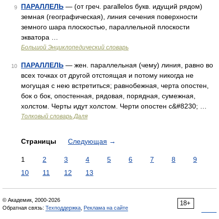
ПАРАЛЛЕЛЬ
— (от греч. parallelos букв. идущий рядом)
9
земная (географическая), линия сечения поверхности
земного шара плоскостью, параллельной плоскости
экватора …
Большой Энциклопедический словарь
ПАРАЛЛЕЛЬ
— жен. параллельная (чему) линия, равно во
10
всех точках от другой отстоящая и потому никогда не
могущая с нею встретиться; равнобежная, черта опостен,
бок о бок, опостенная, рядовая, порядная, сумежная,
холстом. Черты идут холстом. Черти опостен с&#8230; …
Толковый словарь Даля
Страницы
Следующая
→
1
2
3
4
5
6
7
8
9
10
11
12
13
© Академик, 2000-2026
18+
Обратная связь:
Техподдержка
,
Реклама на сайте