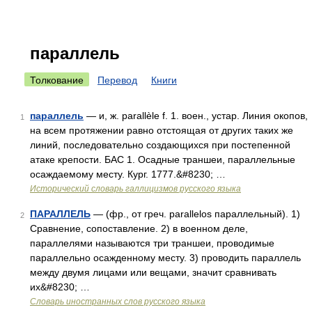
параллель
Толкование
Перевод
Книги
параллель
— и, ж. parallèle f. 1. воен., устар. Линия окопов,
1
на всем протяжении равно отстоящая от других таких же
линий, последовательно создающихся при постепенной
атаке крепости. БАС 1. Осадные траншеи, параллельные
осаждаемому месту. Кург. 1777.&#8230; …
Исторический словарь галлицизмов русского языка
ПАРАЛЛЕЛЬ
— (фр., от греч. parallelos параллельный). 1)
2
Сравнение, сопоставление. 2) в военном деле,
параллелями называются три траншеи, проводимые
параллельно осажденному месту. 3) проводить параллель
между двумя лицами или вещами, значит сравнивать
их&#8230; …
Словарь иностранных слов русского языка