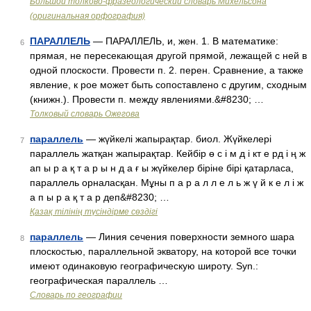
Большой толково-фразеологический словарь Михельсона
(оригинальная орфография)
ПАРАЛЛЕЛЬ
— ПАРАЛЛЕЛЬ, и, жен. 1. В математике:
6
прямая, не пересекающая другой прямой, лежащей с ней в
одной плоскости. Провести п. 2. перен. Сравнение, а также
явление, к рое может быть сопоставлено с другим, сходным
(книжн.). Провести п. между явлениями.&#8230; …
Толковый словарь Ожегова
параллель
— жүйкелі жапырақтар. биол. Жүйкелері
7
параллель жатқан жапырақтар. Кейбір ө с і м д і кт е рд і ң ж
ап ы р а қ т а р ы н д а ғ ы жүйкелер біріне бірі қатарласа,
параллель орналасқан. Мұны п а р а л л е л ь ж ү й к е л і ж
а п ы р а қ т а р деп&#8230; …
Қазақ тілінің түсіндірме сөздігі
параллель
— Линия сечения поверхности земного шара
8
плоскостью, параллельной экватору, на которой все точки
имеют одинаковую географическую широту. Syn.:
географическая параллель …
Словарь по географии