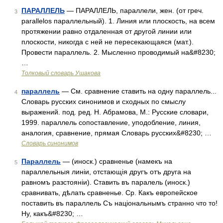
ПАРАЛЛЕЛЬ
— ПАРАЛЛЕЛЬ, параллели, жен. (от греч.
3
parallelos параллельный). 1. Линия или плоскость, на всем
протяжении равно отдаленная от другой линии или
плоскости, никогда с ней не пересекающаяся (мат.).
Провести параллель. 2. Мысленно проводимый на&#8230;
…
Толковый словарь Ушакова
параллель
— См. сравнение ставить на одну параллель...
4
Словарь русских синонимов и сходных по смыслу
выражений. под. ред. Н. Абрамова, М.: Русские словари,
1999. параллель сопоставление, уподобление, линия,
аналогия, сравнение, прямая Словарь русских&#8230; …
Словарь синонимов
Параллель
— (иноск.) сравненье (намекъ на
5
параллельныя линіи, отстающія другъ отъ друга на
равномъ разстояніи). Ставить въ паралель (иноск.)
сравнивать, дѣлать сравненье. Ср. Какъ европейское
поставить въ параллель Съ національнымъ странно что то!
Ну, какъ&#8230; …