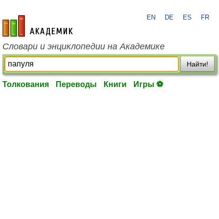
EN
DE
ES
FR
academic.ru
Словари и энциклопедии на Академике
Найти!
Толкования
Переводы
Книги
Игры ⚽