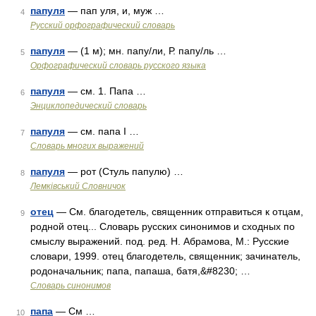
папуля
— пап уля, и, муж …
4
Русский орфографический словарь
папуля
— (1 м); мн. папу/ли, Р. папу/ль …
5
Орфографический словарь русского языка
папуля
— см. 1. Папа …
6
Энциклопедический словарь
папуля
— см. папа I …
7
Словарь многих выражений
папуля
— рот (Стуль папулю) …
8
Лемківський Словничок
отец
— См. благодетель, священник отправиться к отцам,
9
родной отец... Словарь русских синонимов и сходных по
смыслу выражений. под. ред. Н. Абрамова, М.: Русские
словари, 1999. отец благодетель, священник; зачинатель,
родоначальник; папа, папаша, батя,&#8230; …
Словарь синонимов
папа
— См …
10