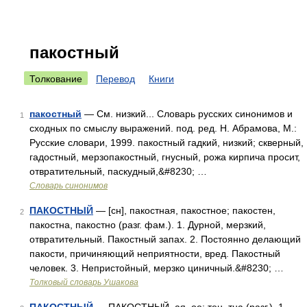
пакостный
Толкование
Перевод
Книги
пакостный
— См. низкий... Словарь русских синонимов и
1
сходных по смыслу выражений. под. ред. Н. Абрамова, М.:
Русские словари, 1999. пакостный гадкий, низкий; скверный,
гадостный, мерзопакостный, гнусный, рожа кирпича просит,
отвратительный, паскудный,&#8230; …
Словарь синонимов
ПАКОСТНЫЙ
— [сн], пакостная, пакостное; пакостен,
2
пакостна, пакостно (разг. фам.). 1. Дурной, мерзкий,
отвратительный. Пакостный запах. 2. Постоянно делающий
пакости, причиняющий неприятности, вред. Пакостный
человек. 3. Непристойный, мерзко циничный.&#8230; …
Толковый словарь Ушакова