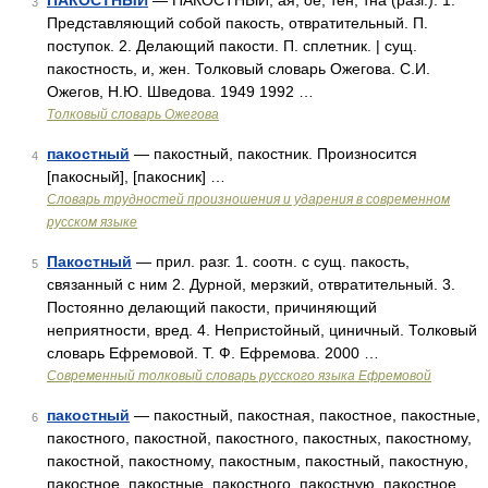
ПАКОСТНЫЙ
— ПАКОСТНЫЙ, ая, ое; тен, тна (разг.). 1.
3
Представляющий собой пакость, отвратительный. П.
поступок. 2. Делающий пакости. П. сплетник. | сущ.
пакостность, и, жен. Толковый словарь Ожегова. С.И.
Ожегов, Н.Ю. Шведова. 1949 1992 …
Толковый словарь Ожегова
пакостный
— пакостный, пакостник. Произносится
4
[пакосный], [пакосник] …
Словарь трудностей произношения и ударения в современном
русском языке
Пакостный
— прил. разг. 1. соотн. с сущ. пакость,
5
связанный с ним 2. Дурной, мерзкий, отвратительный. 3.
Постоянно делающий пакости, причиняющий
неприятности, вред. 4. Непристойный, циничный. Толковый
словарь Ефремовой. Т. Ф. Ефремова. 2000 …
Современный толковый словарь русского языка Ефремовой
пакостный
— пакостный, пакостная, пакостное, пакостные,
6
пакостного, пакостной, пакостного, пакостных, пакостному,
пакостной, пакостному, пакостным, пакостный, пакостную,
пакостное, пакостные, пакостного, пакостную, пакостное,