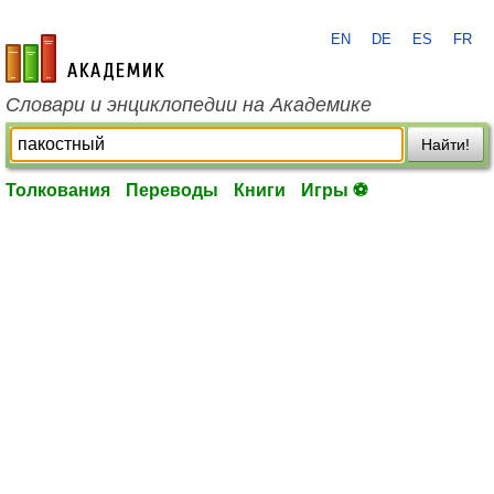
EN
DE
ES
FR
academic.ru
Словари и энциклопедии на Академике
Найти!
Толкования
Переводы
Книги
Игры ⚽