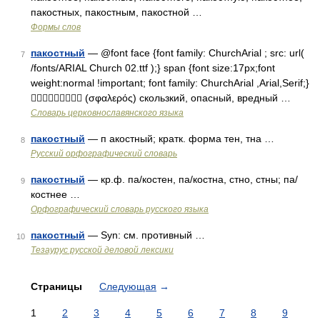
пакостных, пакостным, пакостной …
Формы слов
пакостный
— @font face {font family: ChurchArial ; src: url(
7
/fonts/ARIAL Church 02.ttf );} span {font size:17px;font
weight:normal !important; font family: ChurchArial ,Arial,Serif;}
 (σφαλερός) скользкий, опасный, вредный …
Словарь церковнославянского языка
пакостный
— п акостный; кратк. форма тен, тна …
8
Русский орфографический словарь
пакостный
— кр.ф. па/костен, па/костна, стно, стны; па/
9
костнее …
Орфографический словарь русского языка
пакостный
— Syn: см. противный …
10
Тезаурус русской деловой лексики
Страницы
Следующая
→
1
2
3
4
5
6
7
8
9