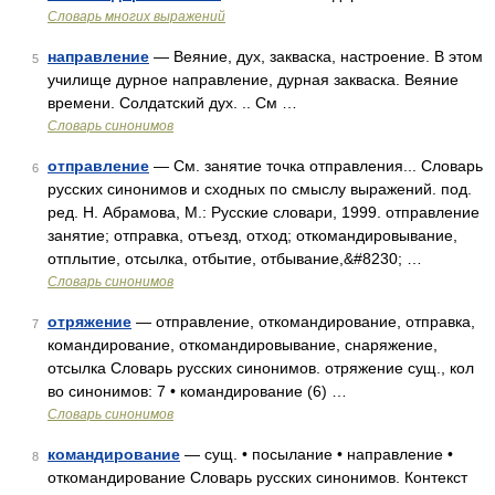
Словарь многих выражений
направление
— Веяние, дух, закваска, настроение. В этом
5
училище дурное направление, дурная закваска. Веяние
времени. Солдатский дух. .. См …
Словарь синонимов
отправление
— См. занятие точка отправления... Словарь
6
русских синонимов и сходных по смыслу выражений. под.
ред. Н. Абрамова, М.: Русские словари, 1999. отправление
занятие; отправка, отъезд, отход; откомандировывание,
отплытие, отсылка, отбытие, отбывание,&#8230; …
Словарь синонимов
отряжение
— отправление, откомандирование, отправка,
7
командирование, откомандировывание, снаряжение,
отсылка Словарь русских синонимов. отряжение сущ., кол
во синонимов: 7 • командирование (6) …
Словарь синонимов
командирование
— сущ. • посылание • направление •
8
откомандирование Словарь русских синонимов. Контекст