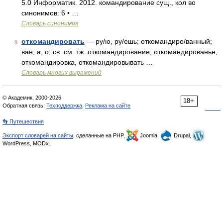
5.0 Информатик. 2012. командирование сущ., кол во
синонимов: 6 • …
Словарь синонимов
откомандировать
— ру/ю, ру/ешь; откомандиро/ванный;
9
ван, а, о; св. см. тж. откомандирование, откомандированье,
откомандировка, откомандировывать …
Словарь многих выражений
© Академик, 2000-2026
18+
Обратная связь:
Техподдержка
,
Реклама на сайте
👣 Путешествия
Экспорт словарей на сайты
, сделанные на PHP,
Joomla,
Drupal,
WordPress, MODx.