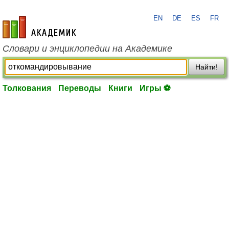
EN
DE
ES
FR
academic.ru
Словари и энциклопедии на Академике
Найти!
Толкования
Переводы
Книги
Игры ⚽