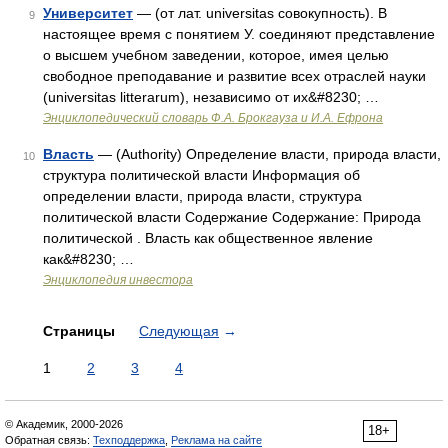
Университет
— (от лат. universitas совокупность). В
9
настоящее время с понятием У. соединяют представление
о высшем учебном заведении, которое, имея целью
свободное преподавание и развитие всех отраслей науки
(universitas litterarum), независимо от их&#8230; …
Энциклопедический словарь Ф.А. Брокгауза и И.А. Ефрона
Власть
— (Authority) Определение власти, природа власти,
10
структура политической власти Информация об
определении власти, природа власти, структура
политической власти Содержание Содержание: Природа
политической . Власть как общественное явление
как&#8230; …
Энциклопедия инвестора
Страницы
Следующая
→
1
2
3
4
© Академик, 2000-2026
18+
Обратная связь:
Техподдержка
,
Реклама на сайте