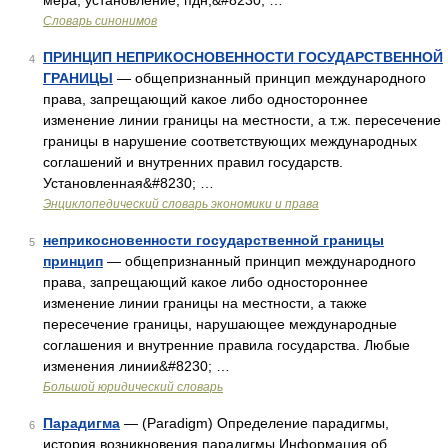
мера, установление, пдн,&#8230; …
Словарь синонимов
ПРИНЦИП НЕПРИКОСНОВЕННОСТИ ГОСУДАРСТВЕННОЙ
4
ГРАНИЦЫ
— общепризнанный принцип международного
права, запрещающий какое либо одностороннее
изменение линии границы на местности, а т.ж. пересечение
границы в нарушение соответствующих международных
соглашений и внутренних правил государств.
Установленная&#8230; …
Энциклопедический словарь экономики и права
неприкосновенности государственной границы
5
принцип
— общепризнанный принцип международного
права, запрещающий какое либо одностороннее
изменение линии границы на местности, а также
пересечение границы, нарушающее международные
соглашения и внутренние правила государства. Любые
изменения линии&#8230; …
Большой юридический словарь
Парадигма
— (Paradigm) Определение парадигмы,
6
история возникновения парадигмы Информация об