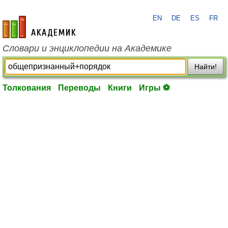
EN
DE
ES
FR
academic.ru
Словари и энциклопедии на Академике
Найти!
Толкования
Переводы
Книги
Игры ⚽