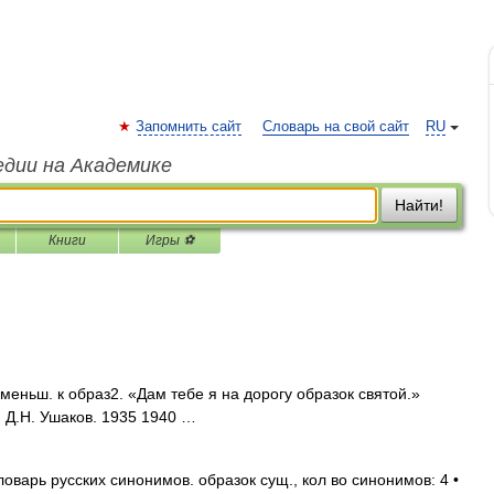
Запомнить сайт
Словарь на свой сайт
RU
едии на Академике
Найти!
Книги
Игры ⚽
еньш. к образ2. «Дам тебе я на дорогу образок святой.»
 Д.Н. Ушаков. 1935 1940 …
оварь русских синонимов. образок сущ., кол во синонимов: 4 •