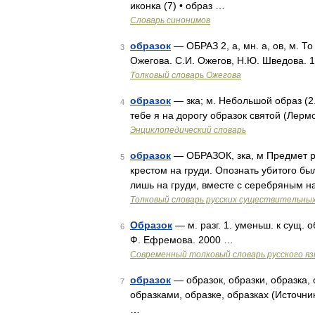
иконка (7) • образ …
Словарь синонимов
образок
— ОБРАЗ 2, а, мн. а, ов, м. Т
3
Ожегова. С.И. Ожегов, Н.Ю. Шведова. 
Толковый словарь Ожегова
образок
— зка; м. Небольшой образ (2.
4
тебе я на дорогу образок святой (Лерм
Энциклопедический словарь
образок
— ОБРАЗОК, зка, м Предмет р
5
крестом на груди. Опознать убитого б
лишь на груди, вместе с серебряным 
Толковый словарь русских существительны
Образок
— м. разг. 1. уменьш. к сущ. о
6
Ф. Ефремова. 2000 …
Современный толковый словарь русского я
образок
— образок, образки, образка, 
7
образками, образке, образках (Источни
…