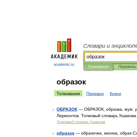
Словари и энциклоп
academic.ru
Толкования
Переводы
образок
Толкование
Перевод
Книги
ОБРАЗОК
— ОБРАЗОК, образка, муж. ум
1
Лермонтов. Толковый словарь Ушакова.
Толковый словарь Ушакова
образок
— образочек, иконка, образ Сл
2