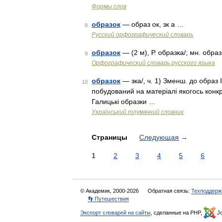
Формы слов
образок
— образ ок, зк а …
8
Русский орфографический словарь
образок
— (2 м), Р. образка/; мн. образ
9
Орфографический словарь русского языка
образок
— зка/, ч. 1) Зменш. до образ I
10
побудований на матеріалі якогось конкр
Галицькі образки …
Український тлумачний словник
Страницы
Следующая
→
1
2
3
4
5
6
© Академик, 2000-2026
Обратная связь:
Техподдерж
👣 Путешествия
Экспорт словарей на сайты
, сделанные на PHP,
Jo