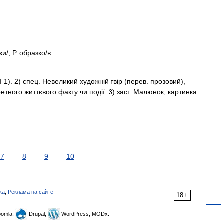
ки/, Р. образко/в …
I 1). 2) спец. Невеликий художній твір (перев. прозовий),
етного життєвого факту чи події. 3) заст. Малюнок, картинка.
7
8
9
10
ка
,
Реклама на сайте
18+
omla,
Drupal,
WordPress, MODx.