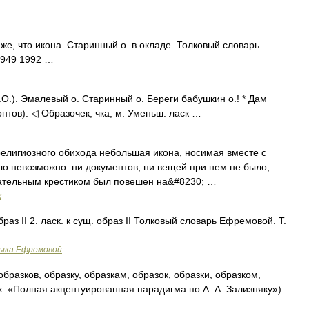
о же, что икона. Старинный о. в окладе. Толковый словарь
1949 1992 …
О.). Эмалевый о. Старинный о. Береги бабушкин о.! * Дам
онтов). ◁ Образочек, чка; м. Уменьш. ласк …
елигиозного обихода небольшая икона, носимая вместе с
ыло невозможно: ни документов, ни вещей при нем не было,
нательным крестиком был повешен на&#8230; …
х
браз II 2. ласк. к сущ. образ II Толковый словарь Ефремовой. Т.
зыка Ефремовой
образков, образку, образкам, образок, образки, образком,
к: «Полная акцентуированная парадигма по А. А. Зализняку»)