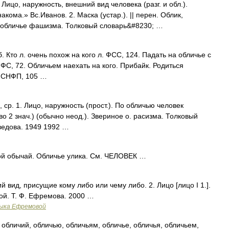
Лицо, наружность, внешний вид человека (разг. и обл.).
ома.» Вс.Иванов. 2. Маска (устар.). || перен. Облик,
е обличье фашизма. Толковый словарь&#8230; …
б. Кто л. очень похож на кого л. ФСС, 124. Падать на обличье с
МФС, 72. Обличьем наехать на кого. Прибайк. Родиться
л. СНФП, 105 …
 ср. 1. Лицо, наружность (прост.). По обличью человек
(во 2 знач.) (обычно неод.). Звериное о. расизма. Толковый
ведова. 1949 1992 …
ой обычай. Обличье улика. См. ЧЕЛОВЕК …
й вид, присущие кому либо или чему либо. 2. Лицо [лицо I 1.].
ой. Т. Ф. Ефремова. 2000 …
зыка Ефремовой
 обличий, обличью, обличьям, обличье, обличья, обличьем,