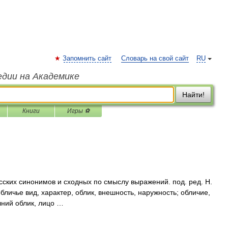
Запомнить сайт
Словарь на свой сайт
RU
едии на Академике
Найти!
Книги
Игры ⚽
сских синонимов и сходных по смыслу выражений. под. ред. Н.
бличье вид, характер, облик, внешность, наружность; обличие,
шний облик, лицо …