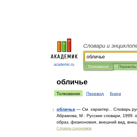
Словари и энциклоп
academic.ru
Толкования
Переводы
обличье
Толкование
Перевод
Книги
обличье
— См. характер... Словарь ру
1
Абрамова, М.: Русские словари, 1999. о
образ, физиономия, внешний вид, вне
Словарь синонимов