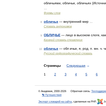
обличьями, обличье, обличьях (Источни
…
Формы слов
обличье
— внутренний мир …
8
Словарь антонимов
ОБЛИЧЬЕ
— лицо в высоком слоге, к
9
Казачий словарь-справочник
обличье
— обл ичье, я, род. п. мн. ч. 
10
Русский орфографический словарь
Страницы
Следующая
→
1
2
3
4
5
6
© Академик, 2000-2026
Обратная связь:
Техподдерж
👣 Путешествия
Экспорт словарей на сайты
, сделанные на PHP,
Jo