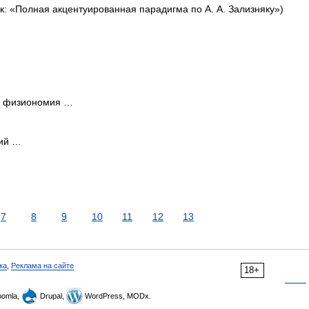
к: «Полная акцентуированная парадигма по А. А. Зализняку»)
ак физиономия …
чий …
7
8
9
10
11
12
13
ка
,
Реклама на сайте
18+
omla,
Drupal,
WordPress, MODx.