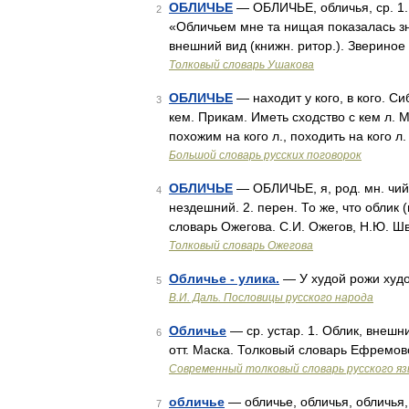
ОБЛИЧЬЕ
— ОБЛИЧЬЕ, обличья, ср. 1. 
2
«Обличьем мне та нищая показалась знак
внешний вид (книжн. ритор.). Зверино
Толковый словарь Ушакова
ОБЛИЧЬЕ
— находит у кого, в кого. Си
3
кем. Прикам. Иметь сходство с кем л. 
похожим на кого л., походить на кого 
Большой словарь русских поговорок
ОБЛИЧЬЕ
— ОБЛИЧЬЕ, я, род. мн. чий,
4
нездешний. 2. перен. То же, что облик 
словарь Ожегова. С.И. Ожегов, Н.Ю. Ш
Толковый словарь Ожегова
Обличье - улика.
— У худой рожи худ
5
В.И. Даль. Пословицы русского народа
Обличье
— ср. устар. 1. Облик, внешни
6
отт. Маска. Толковый словарь Ефремов
Современный толковый словарь русского я
обличье
— обличье, обличья, обличья,
7