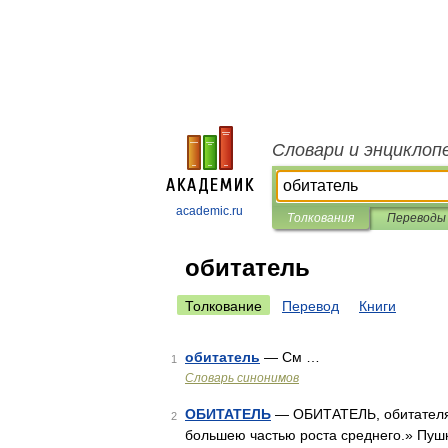
Словари и энциклоп
academic.ru
Толкования
Переводы
обитатель
Толкование
Перевод
Книги
обитатель
— См …
1
Словарь синонимов
ОБИТАТЕЛЬ
— ОБИТАТЕЛЬ, обитателя,
2
большею частью роста среднего.» Пушк