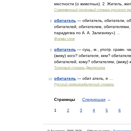
местности (о животных). 2. Житель, ж
Современный толковый словарь русского я
обитатель
— обитатель, обитатели, об
8
обитателей, обитателем, обитателями,
парадигма по А. А. Зализняку») …
Формы слов
обитатель
— сущ., м., употр. сравн. ч
9
(вижу) кого? обитателя, кем? обитателе
обитателей, кому? обитателям, (вижу)
Толковый словарь Дмитриева
обитатель
— обит атель, я …
10
Русский орфографический словарь
Страницы
Следующая
→
1
2
3
4
5
6