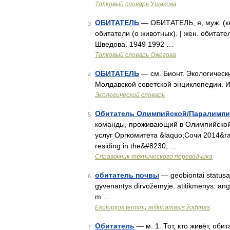
Толковый словарь Ушакова
ОБИТАТЕЛЬ
— ОБИТАТЕЛЬ, я, муж. (кни
3
обитатели (о животных). | жен. обитат
Шведова. 1949 1992 …
Толковый словарь Ожегова
ОБИТАТЕЛЬ
— см. Бионт. Экологическ
4
Молдавской советской энциклопедии. 
Экологический словарь
Обитатель Олимпийской/Паралимпи
5
команды, проживающий в Олимпийской/
услуг Оргкомитета &laquo;Сочи 2014&raqu
residing in the&#8230; …
Справочник технического переводчика
обитатель почвы
— geobiontai statusas 
6
gyvenantys dirvožemyje. atitikmenys: ang
m …
Ekologijos terminų aiškinamasis žodynas
Обитатель
— м. 1. Тот, кто живёт, обит
7