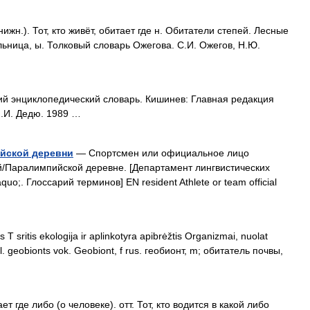
жн.). Тот, кто живёт, обитает где н. Обитатели степей. Лесные
ельница, ы. Толковый словарь Ожегова. С.И. Ожегов, Н.Ю.
ий энциклопедический словарь. Кишинев: Главная редакция
И.И. Дедю. 1989 …
йской деревни
— Спортсмен или официальное лицо
Паралимпийской деревне. [Департамент лингвистических
o;. Глоссарий терминов] EN resident Athlete or team official
T sritis ekologija ir aplinkotyra apibrėžtis Organizmai, nuolat
l. geobionts vok. Geobiont, f rus. геобионт, m; обитатель почвы,
ает где либо (о человеке). отт. Тот, кто водится в какой либо