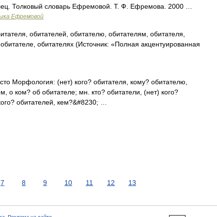
илец. Толковый словарь Ефремовой. Т. Ф. Ефремова. 2000 …
зыка Ефремовой
итателя, обитателей, обитателю, обитателям, обитателя,
 обитателе, обитателях (Источник: «Полная акцентуированная
асто Морфология: (нет) кого? обитателя, кому? обитателю,
м, о ком? об обитателе; мн. кто? обитатели, (нет) кого?
 кого? обитателей, кем?&#8230; …
7
8
9
10
11
12
13