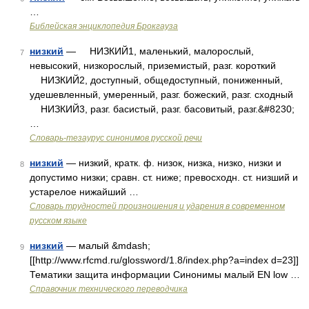
…
Библейская энциклопедия Брокгауза
низкий
— НИЗКИЙ1, маленький, малорослый,
7
невысокий, низкорослый, приземистый, разг. короткий
НИЗКИЙ2, доступный, общедоступный, пониженный,
удешевленный, умеренный, разг. божеский, разг. сходный
НИЗКИЙ3, разг. басистый, разг. басовитый, разг.&#8230;
…
Словарь-тезаурус синонимов русской речи
низкий
— низкий, кратк. ф. низок, низка, низко, низки и
8
допустимо низки; сравн. ст. ниже; превосходн. ст. низший и
устарелое нижайший …
Словарь трудностей произношения и ударения в современном
русском языке
низкий
— малый &mdash;
9
[[http://www.rfcmd.ru/glossword/1.8/index.php?a=index d=23]]
Тематики защита информации Синонимы малый EN low …
Справочник технического переводчика