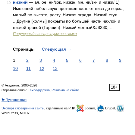
низкий
— ая, ое; ни/зок, низка/, мн. ни/зки и низки/ 1)
10
Имеющий небольшую протяженность от низа до верха;
малый по высоте, росту. Низкая ограда. Низкий стул.
...Другие [холмы] покрыты по большей части чахлой и
низкой травой (Гаршин). Низкий желтый&#8230; …
Популярный словарь русского языка
Страницы
Следующая
→
1
2
3
4
5
6
7
8
9
10
11
12
13
© Академик, 2000-2026
18+
Обратная связь:
Техподдержка
,
Реклама на сайте
👣 Путешествия
Экспорт словарей на сайты
, сделанные на PHP,
Joomla,
Drupal,
WordPress, MODx.