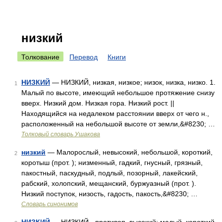
низкий
Толкование
Перевод
Книги
НИЗКИЙ
— НИЗКИЙ, низкая, низкое; низок, низка, низко. 1.
1
Малый по высоте, имеющий небольшое протяжение снизу
вверх. Низкий дом. Низкая гора. Низкий рост. ||
Находящийся на недалеком расстоянии вверх от чего н.,
расположенный на небольшой высоте от земли,&#8230; …
Толковый словарь Ушакова
низкий
— Малорослый, невысокий, небольшой, короткий,
2
коротыш (прот. ); низменный, гадкий, гнусный, грязный,
пакостный, паскудный, подлый, позорный, лакейский,
рабский, холопский, мещанский, буржуазный (прот. ).
Низкий поступок, низость, гадость, пакость,&#8230; …
Словарь синонимов