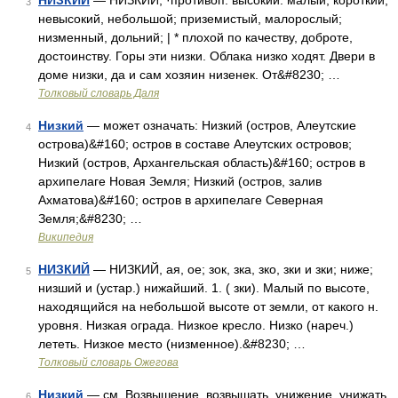
НИЗКИЙ
— НИЗКИЙ, ·противоп. высокий: малый, короткий,
3
невысокий, небольшой; приземистый, малорослый;
низменный, дольний; | * плохой по качеству, доброте,
достоинству. Горы эти низки. Облака низко ходят. Двери в
доме низки, да и сам хозяин низенек. От&#8230; …
Толковый словарь Даля
Низкий
— может означать: Низкий (остров, Алеутские
4
острова)&#160; остров в составе Алеутских островов;
Низкий (остров, Архангельская область)&#160; остров в
архипелаге Новая Земля; Низкий (остров, залив
Ахматова)&#160; остров в архипелаге Северная
Земля;&#8230; …
Википедия
НИЗКИЙ
— НИЗКИЙ, ая, ое; зок, зка, зко, зки и зки; ниже;
5
низший и (устар.) нижайший. 1. ( зки). Малый по высоте,
находящийся на небольшой высоте от земли, от какого н.
уровня. Низкая ограда. Низкое кресло. Низко (нареч.)
лететь. Низкое место (низменное).&#8230; …
Толковый словарь Ожегова
Низкий
— см. Возвышение, возвышать, унижение, унижать
6