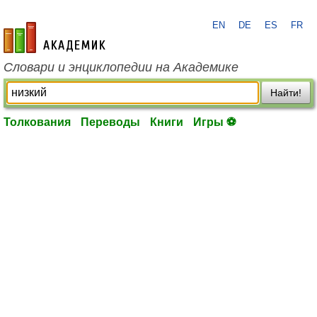
EN
DE
ES
FR
academic.ru
Словари и энциклопедии на Академике
Найти!
Толкования
Переводы
Книги
Игры ⚽