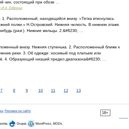
ий чин, состоящий при обозе …
и И.А. Ефрона
1. Расположенный, находящийся внизу. «Тетка втиснулась
жней полки.» Н.Островский. Нижняя челюсть. В нижнем этаже.
ибудь (разг.). Нижние жильцы. 2.&#8230; …
оженный внизу. Нижняя ступенька. 2. Расположенный ближе к
чение реки. 3. Об одежде: носимый под платьем или
ьё. 4. Образующий низший предел диапазона&#8230; …
7
8
9
10
11
12
13
ка
,
Реклама на сайте
18+
omla,
Drupal,
WordPress, MODx.