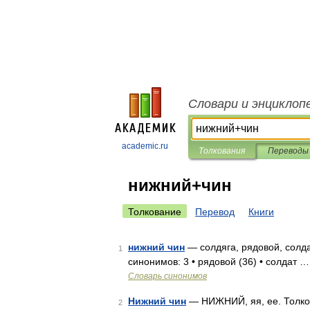
Словари и энциклоп
academic.ru
Толкования
Переводы
нижний+чин
Толкование
Перевод
Книги
нижний чин
— солдяга, рядовой, солда
1
синонимов: 3 • рядовой (36) • солдат …
Словарь синонимов
Нижний чин
— НИЖНИЙ, яя, ее. Толков
2