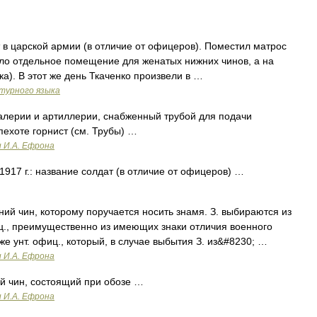
 в царской армии (в отличие от офицеров). Поместил матрос
ло отдельное помещение для женатых нижних чинов, а на
а). В этот же день Ткаченко произвели в …
турного языка
лерии и артиллерии, снабженный трубой для подачи
пехоте горнист (см. Трубы) …
и И.А. Ефрона
917 г.: название солдат (в отличие от офицеров) …
ний чин, которому поручается носить знамя. З. выбираются из
ц., преимущественно из имеющих знаки отличия военного
кже унт. офиц., который, в случае выбытия З. из&#8230; …
и И.А. Ефрона
й чин, состоящий при обозе …
и И.А. Ефрона