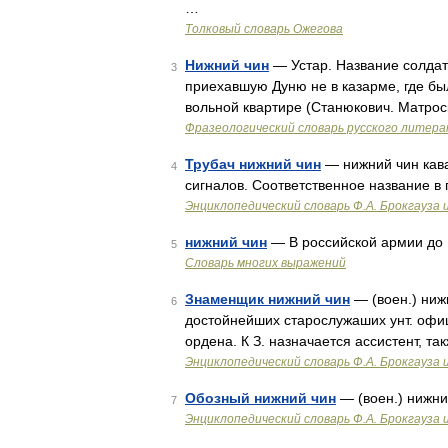
…
Толковый словарь Ожегова
Нижний чин
— Устар. Название солдат
3
приехавшую Дуню не в казарме, где бы
вольной квартире (Станюкович. Матроск
Фразеологический словарь русского литера
Трубач нижний чин
— нижний чин кава
4
сигналов. Соответственное название в 
Энциклопедический словарь Ф.А. Брокгауза 
нижний чин
— В российской армии до 1
5
Словарь многих выражений
Знаменщик нижний чин
— (воен.) ниж
6
достойнейших старослужаших унт. офи
ордена. К З. назначается ассистент, та
Энциклопедический словарь Ф.А. Брокгауза 
Обозный нижний чин
— (воен.) нижни
7
Энциклопедический словарь Ф.А. Брокгауза 