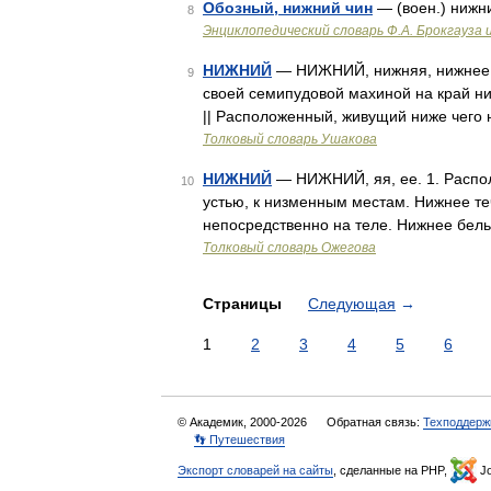
Обозный, нижний чин
— (воен.) нижн
8
Энциклопедический словарь Ф.А. Брокгауза 
НИЖНИЙ
— НИЖНИЙ, нижняя, нижнее. 
9
своей семипудовой махиной на край ни
|| Расположенный, живущий ниже чего н
Толковый словарь Ушакова
НИЖНИЙ
— НИЖНИЙ, яя, ее. 1. Распол
10
устью, к низменным местам. Нижнее те
непосредственно на теле. Нижнее бел
Толковый словарь Ожегова
Страницы
Следующая
→
1
2
3
4
5
6
© Академик, 2000-2026
Обратная связь:
Техподдерж
👣 Путешествия
Экспорт словарей на сайты
, сделанные на PHP,
Jo