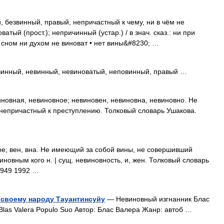
безвинный, правый, непричастный к чему, ни в чём не
тый (прост.); непричинный (устар.) / в знач. сказ.: ни при
и сном ни духом не виноват • нет вины&#8230; …
ый, невинный, невиноватый, неповинный, правый …
вная, невиновное; невиновен, невиновна, невиновно. Не
непричастный к преступлению. Толковый словарь Ушакова.
 вен, вна. Не имеющий за собой вины, не совершивший
иновным кого н. | сущ. невиновность, и, жен. Толковый словарь
1949 1992 …
 своему народу Тауантинсуйу
— Невиновный изгнанник Блас
Blas Valera Populo Suo Автор: Блас Валера Жанр: автоб …