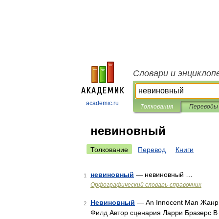
Словари и энциклоп
academic.ru
Толкования
Переводы
невиновный
Толкование
Перевод
Книги
невиновный
— невиновный …
1
Орфографический словарь-справочник
Невиновный
— An Innocent Man Жанр 
2
Филд Автор сценария Ларри Бразерс В