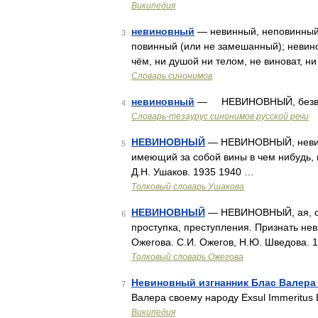
Википедия
невиновный
— невинный, неповинный, 
3
повинный (или не замешанный); невинова
чём, ни душой ни телом, не виноват, н
Словарь синонимов
невиновный
— НЕВИНОВНЫЙ, безвинн
4
Словарь-тезаурус синонимов русской речи
НЕВИНОВНЫЙ
— НЕВИНОВНЫЙ, невино
5
имеющий за собой вины в чем нибудь, 
Д.Н. Ушаков. 1935 1940 …
Толковый словарь Ушакова
НЕВИНОВНЫЙ
— НЕВИНОВНЫЙ, ая, ое;
6
проступка, преступления. Признать нев
Ожегова. С.И. Ожегов, Н.Ю. Шведова. 
Толковый словарь Ожегова
Невиновный изгнанник Блас Валера
7
Валера своему народу Exsul Immeritus 
Википедия