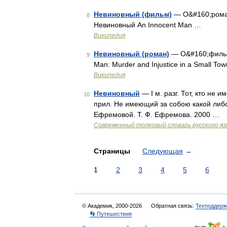
Невиновный (фильм)
— О&#160;роман
8
Невиновный An Innocent Man …
Википедия
Невиновный (роман)
— О&#160;фильм
9
Man: Murder and Injustice in a Small T
Википедия
Невиновный
— I м. разг. Тот, кто не 
10
прил. Не имеющий за собою какой либо
Ефремовой. Т. Ф. Ефремова. 2000 …
Современный толковый словарь русского я
Страницы
Следующая
→
1
2
3
4
5
6
© Академик, 2000-2026
Обратная связь:
Техподдерж
👣 Путешествия