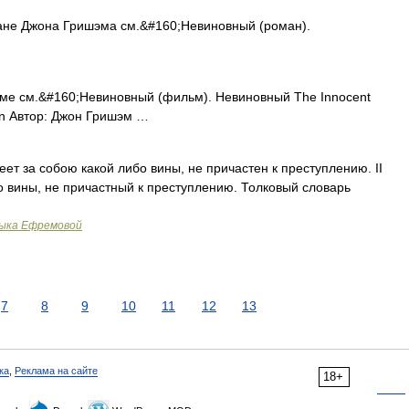
е Джона Гришэма см.&#160;Невиновный (роман).
е см.&#160;Невиновный (фильм). Невиновный The Innocent
own Автор: Джон Гришэм …
имеет за собою какой либо вины, не причастен к преступлению. II
 вины, не причастный к преступлению. Толковый словарь
зыка Ефремовой
7
8
9
10
11
12
13
ка
,
Реклама на сайте
18+