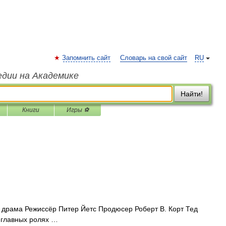
Запомнить сайт
Словарь на свой сайт
RU
едии на Академике
Найти!
Книги
Игры ⚽
драма Режиссёр Питер Йетс Продюсер Роберт В. Корт Тед
 главных ролях …