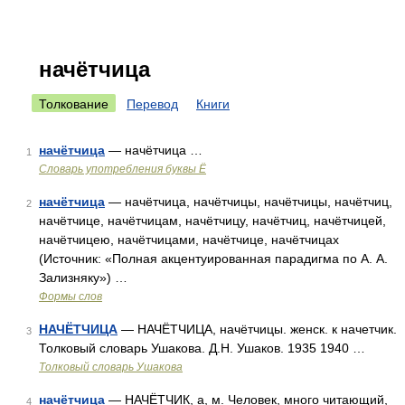
начётчица
Толкование
Перевод
Книги
начётчица
— начётчица …
1
Словарь употребления буквы Ё
начётчица
— начётчица, начётчицы, начётчицы, начётчиц,
2
начётчице, начётчицам, начётчицу, начётчиц, начётчицей,
начётчицею, начётчицами, начётчице, начётчицах
(Источник: «Полная акцентуированная парадигма по А. А.
Зализняку») …
Формы слов
НАЧЁТЧИЦА
— НАЧЁТЧИЦА, начётчицы. женск. к начетчик.
3
Толковый словарь Ушакова. Д.Н. Ушаков. 1935 1940 …
Толковый словарь Ушакова
начётчица
— НАЧЁТЧИК, а, м. Человек, много читающий,
4