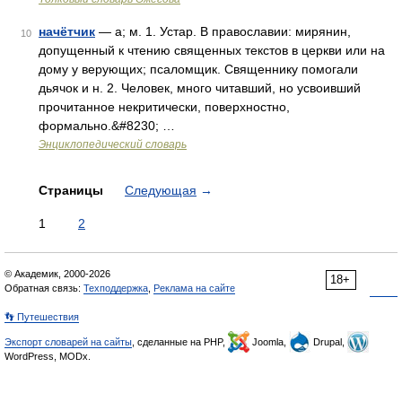
начётчик
— а; м. 1. Устар. В православии: мирянин,
10
допущенный к чтению священных текстов в церкви или на
дому у верующих; псаломщик. Священнику помогали
дьячок и н. 2. Человек, много читавший, но усвоивший
прочитанное некритически, поверхностно,
формально.&#8230; …
Энциклопедический словарь
Страницы
Следующая
→
1
2
© Академик, 2000-2026
18+
Обратная связь:
Техподдержка
,
Реклама на сайте
👣 Путешествия
Экспорт словарей на сайты
, сделанные на PHP,
Joomla,
Drupal,
WordPress, MODx.