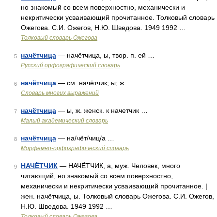
но знакомый со всем поверхностно, механически и
некритически усваивающий прочитанное. Толковый словарь
Ожегова. С.И. Ожегов, Н.Ю. Шведова. 1949 1992 …
Толковый словарь Ожегова
начётчица
— начётчица, ы, твор. п. ей …
5
Русский орфографический словарь
начётчица
— см. начётчик; ы; ж …
6
Словарь многих выражений
начётчица
— ы, ж. женск. к начетчик …
7
Малый академический словарь
начётчица
— на/чёт/чиц/а …
8
Морфемно-орфографический словарь
НАЧЁТЧИК
— НАЧЁТЧИК, а, муж. Человек, много
9
читающий, но знакомый со всем поверхностно,
механически и некритически усваивающий прочитанное. |
жен. начётчица, ы. Толковый словарь Ожегова. С.И. Ожегов,
Н.Ю. Шведова. 1949 1992 …
Толковый словарь Ожегова