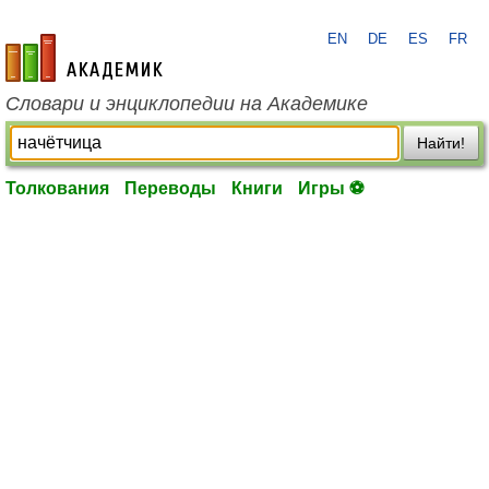
EN
DE
ES
FR
academic.ru
Словари и энциклопедии на Академике
Найти!
Толкования
Переводы
Книги
Игры ⚽