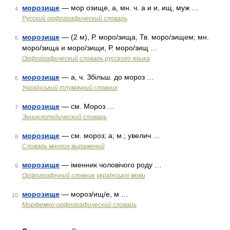
морозище
— мор озище, а, мн. ч. а и и, ищ, муж …
4
Русский орфографический словарь
морозище
— (2 м), Р. моро/зища, Тв. моро/зищем; мн.
5
моро/зища и моро/зищи, Р. моро/зищ …
Орфографический словарь русского языка
морозище
— а, ч. Збільш. до мороз …
6
Український тлумачний словник
морозище
— см. Мороз …
7
Энциклопедический словарь
морозище
— см. мороз; а; м.; увелич …
8
Словарь многих выражений
морозище
— іменник чоловічого роду …
9
Орфографічний словник української мови
морозище
— мороз/ищ/е, м …
10
Морфемно-орфографический словарь