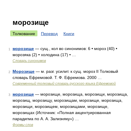
морозище
Толкование
Перевод
Книги
морозище
— сущ., кол во синонимов: 6 • мороз (40) •
1
морозяка (2) • холодина (17) • …
Словарь синонимов
Морозище
— м. разг. усилит. к сущ. мороз II Толковый
2
словарь Ефремовой. Т. Ф. Ефремова. 2000 …
Современный толковый словарь русского языка Ефремовой
морозище
— морозище, морозища, морозищи, морозища,
3
морозищ, морозищу, морозищам, морозище, морозища,
морозищи, морозищем, морозищами, морозище,
морозищах (Источник: «Полная акцентуированная
парадигма по А. А. Зализняку») …
Формы слов