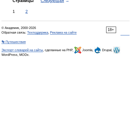
Страницы
Следующая
→
1
2
© Академик, 2000-2026
18+
Обратная связь:
Техподдержка
,
Реклама на сайте
👣 Путешествия
Экспорт словарей на сайты
, сделанные на PHP,
Joomla,
Drupal,
WordPress, MODx.