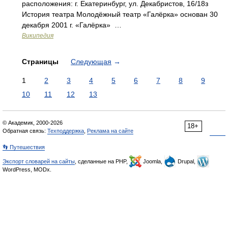
расположения: г. Екатеринбург, ул. Декабристов, 16/18з
История театра Молодёжный театр «Галёрка» основан 30
декабря 2001 г. «Галёрка» …
Википедия
Страницы
Следующая
→
1
2
3
4
5
6
7
8
9
10
11
12
13
© Академик, 2000-2026
18+
Обратная связь:
Техподдержка
,
Реклама на сайте
👣 Путешествия
Экспорт словарей на сайты
, сделанные на PHP,
Joomla,
Drupal,
WordPress, MODx.