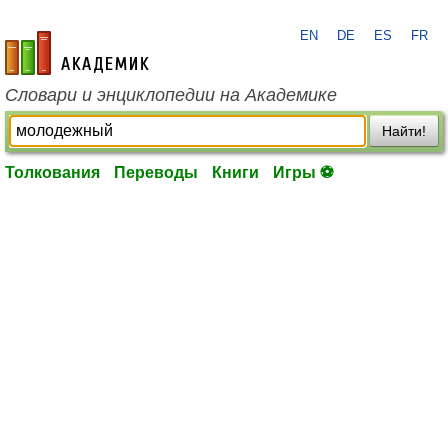
EN
DE
ES
FR
academic.ru
Словари и энциклопедии на Академике
Найти!
Толкования
Переводы
Книги
Игры ⚽