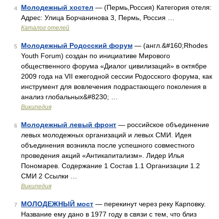
Молодежный хостел
— (Пермь,Россия) Категория отеля:
4
Адрес: Улица Борчанинова 3, Пермь, Россия …
Каталог отелей
Молодежный Родосский форум
— (англ.&#160;Rhodes
5
Youth Forum) создан по инициативе Мирового
общественного форума «Диалог цивилизаций» в октябре
2009 года на VII ежегодной сессии Родосского форума, как
инструмент для вовлечения подрастающего поколения в
анализ глобальных&#8230; …
Википедия
Молодежный левый фронт
— российское объединение
6
левых молодежных организаций и левых СМИ. Идея
объединения возникла после успешного совместного
проведения акций «Антикапитализм». Лидер Илья
Пономарев. Содержание 1 Состав 1.1 Организации 1.2
СМИ 2 Ссылки …
Википедия
МОЛОДЕЖНЫЙ мост
— перекинут через реку Карповку.
7
Название ему дано в 1977 году в связи с тем, что близ