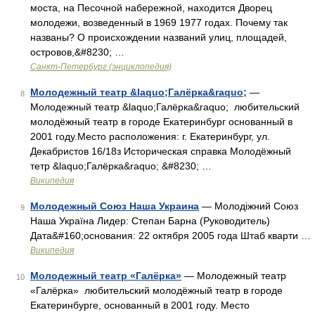
моста, на Песочной набережной, находится Дворец
молодежи, возведенный в 1969 1977 годах. Почему так
названы? О происхождении названий улиц, площадей,
островов,&#8230; …
Санкт-Петербург (энциклопедия)
Молодежный театр &laquo;Галёрка&raquo;
—
8
Молодежный театр &laquo;Галёрка&raquo; любительский
молодёжный театр в городе Екатеринбург основанный в
2001 году.Место расположения: г. Екатеринбург, ул.
Декабристов 16/18з Историческая справка Молодёжный
тетр &laquo;Галёрка&raquo; &#8230; …
Википедия
Молодежный Союз Наша Украина
— Молодіжний Союз
9
Наша Україна Лидер: Степан Барна (Руководитель)
Дата&#160;основания: 22 октября 2005 года Штаб кварти …
Википедия
Молодежный театр «Галёрка»
— Молодежный театр
10
«Галёрка» любительский молодёжный театр в городе
Екатеринбурге, основанный в 2001 году. Место