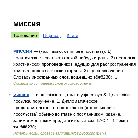
миссия
Толкование
Перевод
Книги
МИССИЯ
— (лат. missio, от mittere посылать). 1)
1
политическое посольство какой нибудь страны. 2) несколько
христианских проповедников, едущих для распространения
христианства в языческие страны. 3) предназначение.
Словарь иностранных слов, вошедших в&#8230; …
Словарь иностранных слов русского языка
миссия
— и, ж. mission f., пол. mysja, misya &LT;лат. missio
2
посылка, поручение. 1. Дипломатическое
представительство второго класса (степенью ниже
посольства) обычно во главе с посланником; здание,
занимаемое таким представительством. БАС 1. В Пекин
же,&#8230; …
Исторический словарь галлицизмов русского языка