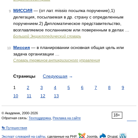
МИССИЯ
— (от лат. missio посылка поручение),1)
9
делегация, посылаемая в др. страну с определенным
поручением.2) Дипломатическое представительство,
возглавляемое посланником или поверенным в делах …
Большой Энциклопедический словарь
Миссия
— в планировании основная общая цель или
10
задача организации …
Словарь терминов антикризисного управления
Страницы
Следующая
→
1
2
3
4
5
6
7
8
9
10
11
12
13
© Академик, 2000-2026
18+
Обратная связь:
Техподдержка
,
Реклама на сайте
👣 Путешествия
Экспорт словарей на сайты
, сделанные на PHP,
Joomla,
Drupal,