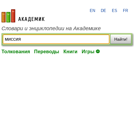
EN
DE
ES
FR
academic.ru
Словари и энциклопедии на Академике
Найти!
Толкования
Переводы
Книги
Игры ⚽