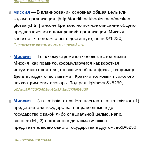
Энциклопедия кино
миссия
— В планировании основная общая цель или
6
задача организации. [http://tourlib.net/books men/meskon
glossary.htm] миссия Краткое, но полное описание общего
предназначения и намерениий организации. Миссия
заявляет, что должно быть достигнуто, но не&#8230; …
Справочник технического переводчика
Миссия
— То, к чему стремится человек в этой жизни.
7
Миссия, как правило, формулируется как короткая
интуитивно понятная, но весьма общая фраза, например:
Делать людей счастливыми . Краткий толковый психолого
психиатрический словарь. Под ред. igisheva.&#8230; …
Большая психологическая энциклопедия
Миссия
— (лат. missio, от mittere посылать; англ. mission) 1)
8
представители государства, направленные в др.
государство с какой либо специальной целью, напр.,
военная М.; 2) постоянное дипломатическое
представительство одного государства в другом, во&#8230;
…
Энциклопедия права