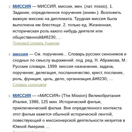
МИССИЯ
— МИССИЯ, миссии, жен. (лат. missio). 1.
3
Задание, определенное поручение (книжн.). Возложить
важную миссию на дипломата. Трудная миссия была
выполнена им блестяще. 2. только ед. Жизненная,
историческая роль какого нибудь деятеля или
общественной&#8230; …
Толковый словарь Ушакова
миссия
— См. поручение... Словарь русских синонимов и
4
сходных по смыслу выражений. под. ред. Н. Абрамова, М.:
Русские словари, 1999. миссия назначение, задача,
поручение; делегация, посланничество, крест, послание,
роль, функция, цель, дело, организация,&#8230; …
Словарь синонимов
МИССИЯ
— «МИССИЯ» (The Mission) Великобритания
5
Италия, 1986, 125 мин. Исторический фильм,
приключенческий фильм. Вне определенного контекста
этот фильм кажется обычной исторической лентой,
повествующей о миссионерской деятельности иезуитов в
Южной Америке …