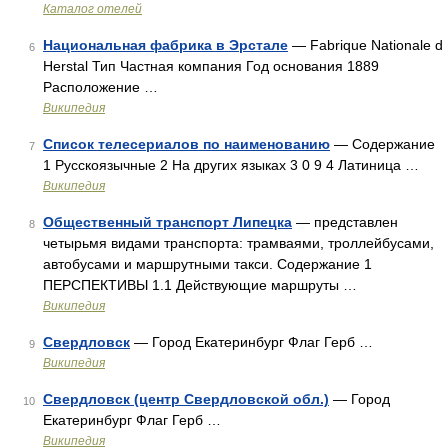
Каталог отелей
Национальная фабрика в Эрстале
— Fabrique Nationale d
6
Herstal Тип Частная компания Год основания 1889
Расположение …
Википедия
Список телесериалов по наименованию
— Содержание
7
1 Русскоязычные 2 На других языках 3 0 9 4 Латиница …
Википедия
Общественный транспорт Липецка
— представлен
8
четырьмя видами транспорта: трамваями, троллейбусами,
автобусами и маршрутными такси. Содержание 1
ПЕРСПЕКТИВЫ 1.1 Действующие маршруты …
Википедия
Свердловск
— Город Екатеринбург Флаг Герб …
9
Википедия
Свердловск (центр Свердловской обл.)
— Город
10
Екатеринбург Флаг Герб …
Википедия