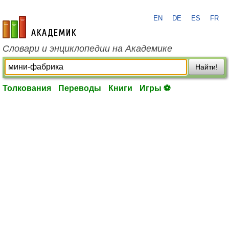
EN
DE
ES
FR
academic.ru
Словари и энциклопедии на Академике
Найти!
Толкования
Переводы
Книги
Игры ⚽