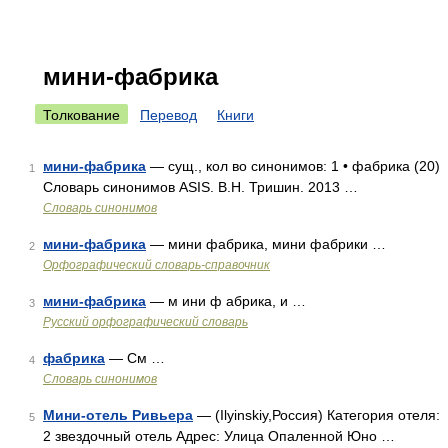
мини-фабрика
Толкование
Перевод
Книги
мини-фабрика
— сущ., кол во синонимов: 1 • фабрика (20)
1
Словарь синонимов ASIS. В.Н. Тришин. 2013 …
Словарь синонимов
мини-фабрика
— мини фабрика, мини фабрики …
2
Орфографический словарь-справочник
мини-фабрика
— м ини ф абрика, и …
3
Русский орфографический словарь
фабрика
— См …
4
Словарь синонимов
Мини-отель Ривьера
— (Ilyinskiy,Россия) Категория отеля:
5
2 звездочный отель Адрес: Улица Опаленной Юно …