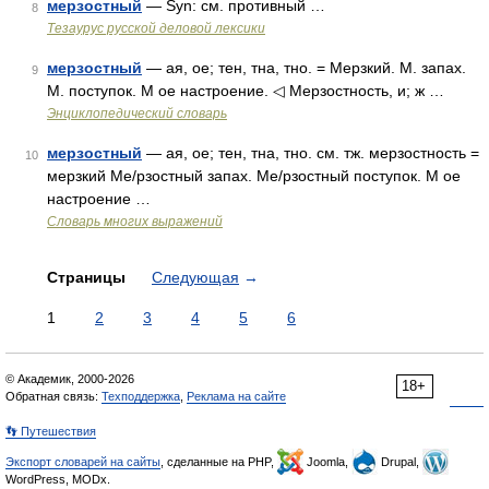
мерзостный
— Syn: см. противный …
8
Тезаурус русской деловой лексики
мерзостный
— ая, ое; тен, тна, тно. = Мерзкий. М. запах.
9
М. поступок. М ое настроение. ◁ Мерзостность, и; ж …
Энциклопедический словарь
мерзостный
— ая, ое; тен, тна, тно. см. тж. мерзостность =
10
мерзкий Ме/рзостный запах. Ме/рзостный поступок. М ое
настроение …
Словарь многих выражений
Страницы
Следующая
→
1
2
3
4
5
6
© Академик, 2000-2026
18+
Обратная связь:
Техподдержка
,
Реклама на сайте
👣 Путешествия
Экспорт словарей на сайты
, сделанные на PHP,
Joomla,
Drupal,
WordPress, MODx.