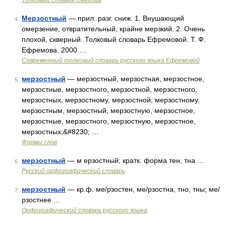
Толковый словарь Ожегова
Мерзостный
— прил. разг. сниж. 1. Внушающий
4
омерзение, отвратительный, крайне мерзкий. 2. Очень
плохой, скверный. Толковый словарь Ефремовой. Т. Ф.
Ефремова. 2000 …
Современный толковый словарь русского языка Ефремовой
мерзостный
— мерзостный, мерзостная, мерзостное,
5
мерзостные, мерзостного, мерзостной, мерзостного,
мерзостных, мерзостному, мерзостной, мерзостному,
мерзостным, мерзостный, мерзостную, мерзостное,
мерзостные, мерзостного, мерзостную, мерзостное,
мерзостных,&#8230; …
Формы слов
мерзостный
— м ерзостный; кратк. форма тен, тна …
6
Русский орфографический словарь
мерзостный
— кр.ф. ме/рзостен, ме/рзостна, тно, тны; ме/
7
рзостнее …
Орфографический словарь русского языка