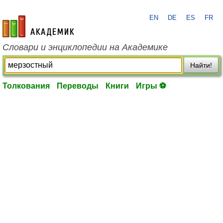
EN
DE
ES
FR
academic.ru
Словари и энциклопедии на Академике
Найти!
Толкования
Переводы
Книги
Игры ⚽