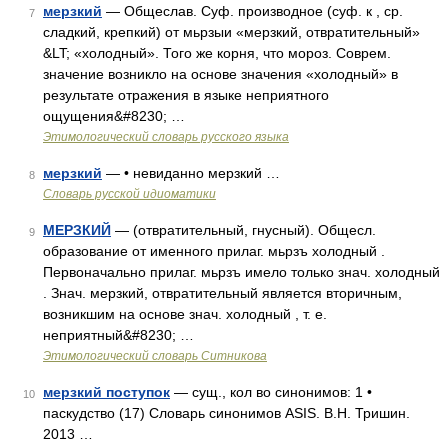
мерзкий
— Общеслав. Суф. производное (суф. к , ср.
7
сладкий, крепкий) от мьрзыи «мерзкий, отвратительный»
&LT; «холодный». Того же корня, что мороз. Соврем.
значение возникло на основе значения «холодный» в
результате отражения в языке неприятного
ощущения&#8230; …
Этимологический словарь русского языка
мерзкий
— • невиданно мерзкий …
8
Словарь русской идиоматики
МЕРЗКИЙ
— (отвратительный, гнусный). Общесл.
9
образование от именного прилаг. мьрзъ холодный .
Первоначально прилаг. мьрзъ имело только знач. холодный
. Знач. мерзкий, отвратительный является вторичным,
возникшим на основе знач. холодный , т. е.
неприятный&#8230; …
Этимологический словарь Ситникова
мерзкий поступок
— сущ., кол во синонимов: 1 •
10
паскудство (17) Словарь синонимов ASIS. В.Н. Тришин.
2013 …