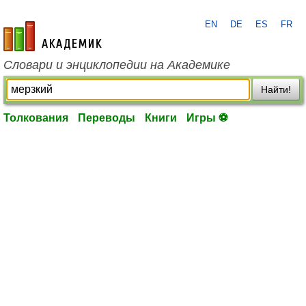
EN
DE
ES
FR
academic.ru
Словари и энциклопедии на Академике
Найти!
Толкования
Переводы
Книги
Игры ⚽