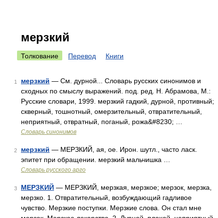
мерзкий
Толкование
Перевод
Книги
мерзкий
— См. дурной... Словарь русских синонимов и
1
сходных по смыслу выражений. под. ред. Н. Абрамова, М.:
Русские словари, 1999. мерзкий гадкий, дурной, противный;
скверный, тошнотный, омерзительный, отвратительный,
неприятный, отвратный, поганый, рожа&#8230; …
Словарь синонимов
мерзкий
— МЕРЗКИЙ, ая, ое. Ирон. шутл., часто ласк.
2
эпитет при обращении. мерзкий мальчишка …
Словарь русского арго
МЕРЗКИЙ
— МЕРЗКИЙ, мерзкая, мерзкое; мерзок, мерзка,
3
мерзко. 1. Отвратительный, возбуждающий гадливое
чувство. Мерзкие поступки. Мерзкие слова. Он стал мне