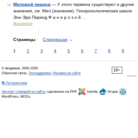
Меловой период
— У этого термина существуют и другие
10
значения, см. Мел (значения). Геохронологическая шкала
Эон Эра Период Ф а н е р о з о й …
Википедия
Страницы
Следующая
→
1
2
3
4
5
6
7
8
9
© Академик, 2000-2026
18+
Обратная связь:
Техподдержка
,
Реклама на сайте
👣 Путешествия
Экспорт словарей на сайты
, сделанные на PHP,
Joomla,
Drupal,
WordPress, MODx.