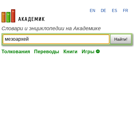
EN
DE
ES
FR
academic.ru
Словари и энциклопедии на Академике
Найти!
Толкования
Переводы
Книги
Игры ⚽