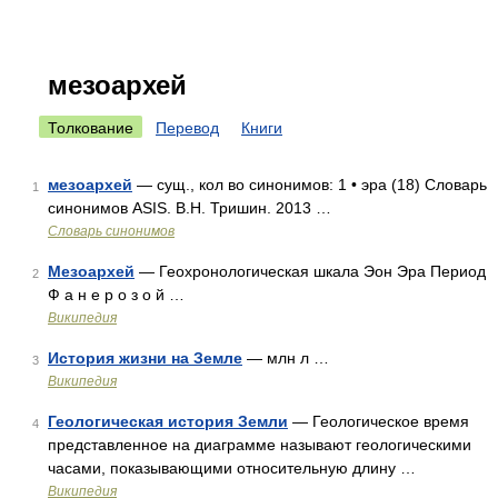
мезоархей
Толкование
Перевод
Книги
мезоархей
— сущ., кол во синонимов: 1 • эра (18) Словарь
1
синонимов ASIS. В.Н. Тришин. 2013 …
Словарь синонимов
Мезоархей
— Геохронологическая шкала Эон Эра Период
2
Ф а н е р о з о й …
Википедия
История жизни на Земле
— млн л …
3
Википедия
Геологическая история Земли
— Геологическое время
4
представленное на диаграмме называют геологическими
часами, показывающими относительную длину …
Википедия