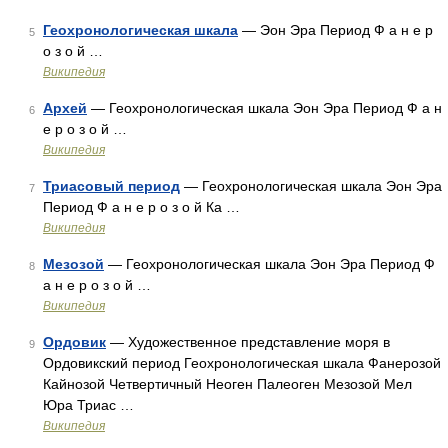
Геохронологическая шкала
— Эон Эра Период Ф а н е р
5
о з о й …
Википедия
Архей
— Геохронологическая шкала Эон Эра Период Ф а н
6
е р о з о й …
Википедия
Триасовый период
— Геохронологическая шкала Эон Эра
7
Период Ф а н е р о з о й Ка …
Википедия
Мезозой
— Геохронологическая шкала Эон Эра Период Ф
8
а н е р о з о й …
Википедия
Ордовик
— Художественное представление моря в
9
Ордовикский период Геохронологическая шкала Фанерозой
Кайнозой Четвертичный Неоген Палеоген Мезозой Мел
Юра Триас …
Википедия