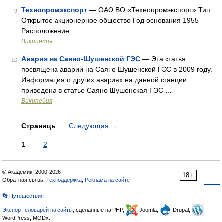
Технопромэкспорт
— ОАО ВО «Технопромэкспорт» Тип
9
Открытое акционерное общество Год основания 1955
Расположение …
Википедия
Авария на Саяно-Шушенской ГЭС
— Эта статья
10
посвящена аварии на Саяно Шушенской ГЭС в 2009 году.
Информация о других авариях на данной станции
приведена в статье Саяно Шушенская ГЭС …
Википедия
Страницы
Следующая
→
1
2
© Академик, 2000-2026
18+
Обратная связь:
Техподдержка
,
Реклама на сайте
👣 Путешествия
Экспорт словарей на сайты
, сделанные на PHP,
Joomla,
Drupal,
WordPress, MODx.