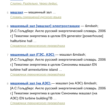
Слитно. Раздельно. Через дефис.
машзал
— машинный зал …
5
Словарь сокращений русского языка
машинный зал [машзал] электростанции
— &mdash;
6
[А.С.Гольдберг. Англо русский энергетический словарь. 2006
г.] Тематики энергетика в целом EN generator [powerhouse]
hallturbine hall …
Справочник технического переводчика
машинный зал (ГЭС, АЭС)
— машзал &mdash;
7
[А.С.Гольдберг. Англо русский энергетический словарь. 2006
г.] Тематики энергетика в целом Синонимы машзал EN
turbine half annexturbine island …
Справочник технического переводчика
машинный зал (на АЭС)
— машзал (на АЭС) &mdash;
8
[А.С.Гольдберг. Англо русский энергетический словарь. 2006
г.] Тематики энергетика в целом Синонимы машзал (на
АЭС) EN turbine buildingTB …
Справочник технического переводчика