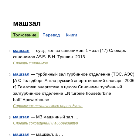
машзал
Толкование
Перевод
Книги
машзал
— сущ., кол во синонимов: 1 • зал (47) Словарь
1
синонимов ASIS. В.Н. Тришин. 2013 …
Словарь синонимов
машзал
— турбинный зал турбинное отделение (ТЭС, АЭС)
2
[А.С.Гольдберг. Англо русский энергетический словарь. 2006
г.] Тематики энергетика в целом Синонимы турбинный
залтурбинное отделение EN turbine houseturbine
hallTHpowerhouse …
Справочник технического переводчика
машзал
— МЗ машинный зал …
3
Словарь сокращений и аббревиатур
машзал
— машза/л, а …
4