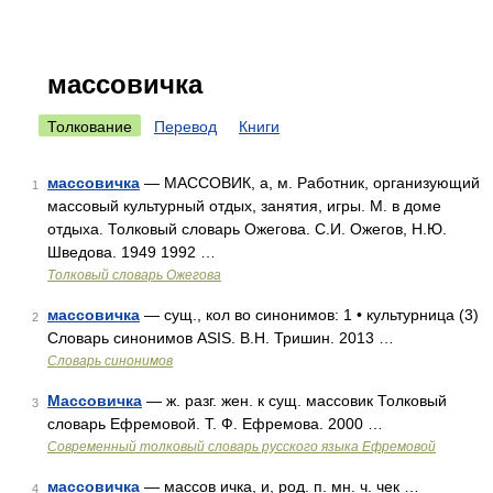
массовичка
Толкование
Перевод
Книги
массовичка
— МАССОВИК, а, м. Работник, организующий
1
массовый культурный отдых, занятия, игры. М. в доме
отдыха. Толковый словарь Ожегова. С.И. Ожегов, Н.Ю.
Шведова. 1949 1992 …
Толковый словарь Ожегова
массовичка
— сущ., кол во синонимов: 1 • культурница (3)
2
Словарь синонимов ASIS. В.Н. Тришин. 2013 …
Словарь синонимов
Массовичка
— ж. разг. жен. к сущ. массовик Толковый
3
словарь Ефремовой. Т. Ф. Ефремова. 2000 …
Современный толковый словарь русского языка Ефремовой
массовичка
— массов ичка, и, род. п. мн. ч. чек …
4