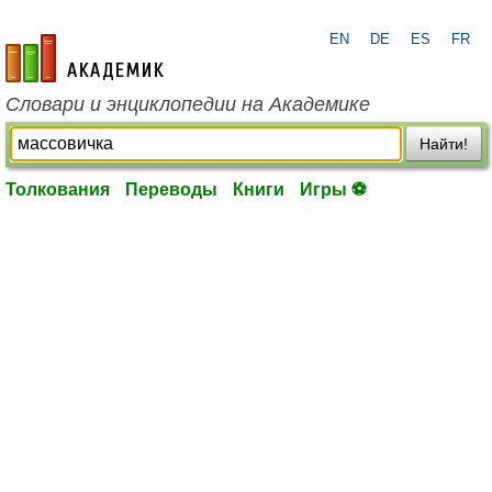
EN
DE
ES
FR
academic.ru
Словари и энциклопедии на Академике
Найти!
Толкования
Переводы
Книги
Игры ⚽