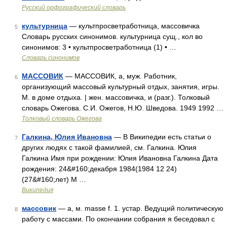
Русский орфографический словарь
культурница
— культпросветработница, массовичка
5
Словарь русских синонимов. культурница сущ., кол во
синонимов: 3 • культпросветработница (1) • …
Словарь синонимов
МАССОВИК
— МАССОВИК, а, муж. Работник,
6
организующий массовый культурный отдых, занятия, игры.
М. в доме отдыха. | жен. массовичка, и (разг.). Толковый
словарь Ожегова. С.И. Ожегов, Н.Ю. Шведова. 1949 1992 …
Толковый словарь Ожегова
Галкина, Юлия Ивановна
— В Википедии есть статьи о
7
других людях с такой фамилией, см. Галкина. Юлия
Галкина Имя при рождении: Юлия Ивановна Галкина Дата
рождения: 24&#160;декабря 1984(1984 12 24)
(27&#160;лет) М …
Википедия
массовик
— а, м. masse f. 1. устар. Ведущий политическую
8
работу с массами. По окончании собрания я беседовал с