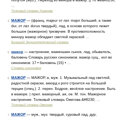
полутон (муз.). Переход из минора в мажор. || То же&#8230;
…
Толковый словарь Ушакова
МАЖОР
— (франц. majeur от лат. major больший, а также
4
dur, от лат. durus твердый), лад, в основе которого лежит
большое (мажорное) трезвучие. В противоположность
минору мажор обладает светлой окраской …
Большой Энциклопедический словарь
мажор
— настроение, маменькин сынок, лад, обыватель,
5
баловень Словарь русских синонимов. мажор сущ., кол во
синонимов: 17 • баловень (15) • …
Словарь синонимов
МАЖОР
— МАЖОР, а, муж. 1. Музыкальный лад светлой,
6
радостной окраски, аккорд к рого строится на большой
терции (спец.). 2. перен. Бодрое, весёлое настроение. Быть
в мажоре. | прил. мажорный, ая, ое. М. тон. Мажорное
настроение. Толковый словарь Ожегова.&#8230; …
Толковый словарь Ожегова
МАЖОР
— муж., муз. твердый, суровый лад, дур;
7