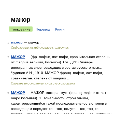
мажор
Толкование
Перевод
Книги
мажор
— мажор …
1
Орфографический словарь-справочник
МАЖОР
— (фр. majeur, лат. major, сравнительная степень
2
от magnus великий, большой). См. ДУР. Словарь
иностранных слов, вошедших в состав русского языка.
Чудинов А.Н., 1910. МАЖОР франц. majeur, лат. major,
сравнительн. степень от magnus …
Словарь иностранных слов русского языка
МАЖОР
— МАЖОР, мажора, муж. (франц. majeur от лат.
3
major больший). 1. Тональность, строй гаммы,
характеризующийся такой последовательностью тонов в
восходящем порядке: тон, тон, полутон, тон, тон, тон,