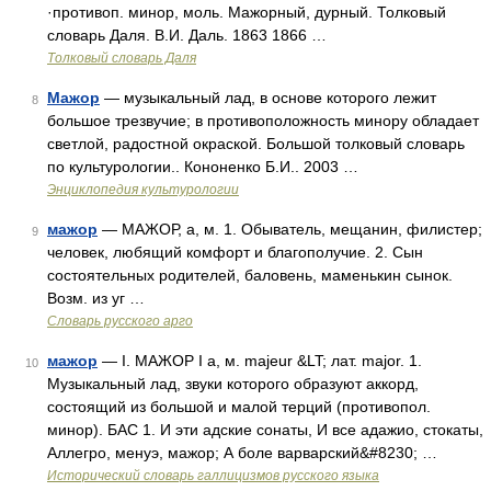
·противоп. минор, моль. Мажорный, дурный. Толковый
словарь Даля. В.И. Даль. 1863 1866 …
Толковый словарь Даля
Мажор
— музыкальный лад, в основе которого лежит
8
большое трезвучие; в противоположность минору обладает
светлой, радостной окраской. Большой толковый словарь
по культурологии.. Кононенко Б.И.. 2003 …
Энциклопедия культурологии
мажор
— МАЖОР, а, м. 1. Обыватель, мещанин, филистер;
9
человек, любящий комфорт и благополучие. 2. Сын
состоятельных родителей, баловень, маменькин сынок.
Возм. из уг …
Словарь русского арго
мажор
— I. МАЖОР I а, м. majeur &LT; лат. major. 1.
10
Музыкальный лад, звуки которого образуют аккорд,
состоящий из большой и малой терций (противопол.
минор). БАС 1. И эти адские сонаты, И все адажио, стокаты,
Аллегро, менуэ, мажор; А боле варварский&#8230; …
Исторический словарь галлицизмов русского языка