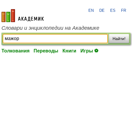
EN
DE
ES
FR
academic.ru
Словари и энциклопедии на Академике
Найти!
Толкования
Переводы
Книги
Игры ⚽