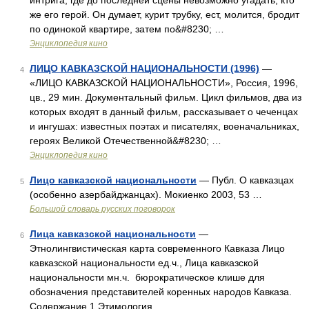
интрига, где до последней сцены невозможно угадать, кто
же его герой. Он думает, курит трубку, ест, молится, бродит
по одинокой квартире, затем по&#8230; …
Энциклопедия кино
ЛИЦО КАВКАЗСКОЙ НАЦИОНАЛЬНОСТИ (1996)
—
4
«ЛИЦО КАВКАЗСКОЙ НАЦИОНАЛЬНОСТИ», Россия, 1996,
цв., 29 мин. Документальный фильм. Цикл фильмов, два из
которых входят в данный фильм, рассказывает о чеченцах
и ингушах: известных поэтах и писателях, военачальниках,
героях Великой Отечественной&#8230; …
Энциклопедия кино
Лицо кавказской национальности
— Публ. О кавказцах
5
(особенно азербайджанцах). Мокиенко 2003, 53 …
Большой словарь русских поговорок
Лица кавказской национальности
—
6
Этнолингвистическая карта современного Кавказа Лицо
кавказской национальности ед.ч., Лица кавказской
национальности мн.ч. бюрократическое клише для
обозначения представителей коренных народов Кавказа.
Содержание 1 Этимология …