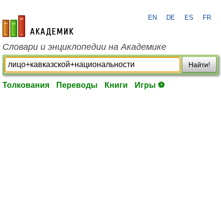
EN
DE
ES
FR
academic.ru
Словари и энциклопедии на Академике
Найти!
Толкования
Переводы
Книги
Игры ⚽