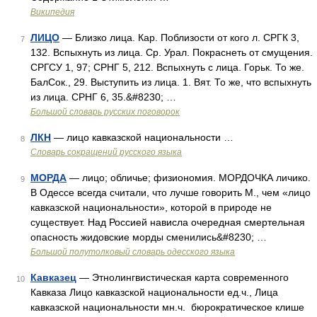
Википедия
ЛИЦО
— Близко лица. Кар. Поблизости от кого л. СРГК 3,
7
132. Вспыхнуть из лица. Ср. Урал. Покраснеть от смущения.
СРГСУ 1, 97; СРНГ 5, 212. Вспыхнуть с лица. Горьк. То же.
БалСок., 29. Выступить из лица. 1. Вят. То же, что вспыхнуть
из лица. СРНГ 6, 35.&#8230; …
Большой словарь русских поговорок
ЛКН
— лицо кавказской национальности …
8
Словарь сокращений русского языка
МОРДА
— лицо; обличье; физиономия. МОРДОЧКА личико.
9
В Одессе всегда считали, что лучше говорить М., чем «лицо
кавказской национальности», которой в природе не
существует. Над Россией нависла очередная смертельная
опасность жидовские морды сменились&#8230; …
Большой полутолковый словарь одесского языка
Кавказец
— Этнолингвистическая карта современного
10
Кавказа Лицо кавказской национальности ед.ч., Лица
кавказской национальности мн.ч. бюрократическое клише