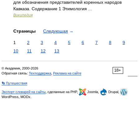
для обозначения представителей коренных народов
Кавказа. Содержание 1 Этимология …
Википедия
Страницы
Следующая
→
1
2
3
4
5
6
7
8
9
10
11
12
13
© Академик, 2000-2026
18+
Обратная связь:
Техподдержка
,
Реклама на сайте
👣 Путешествия
Экспорт словарей на сайты
, сделанные на PHP,
Joomla,
Drupal,
WordPress, MODx.