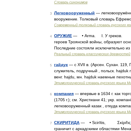
Словарь синонимов
Легковооруженный
— легковооружён
3
вооружение. Толковый словарь Ефремо
Современный толковый словарь русского я
ОРУЖИЕ
— • Arma. I. У греков. Те
4
героев Троянской войны, образуют осн
Последние состояли исключительно из 
Реальный словарь классических древностей
гайдук
— с XVII в. (Арсен. Сухан. 119, П
5
служитель, подручный , польск. hajduk 
венг. hajdu, мн. hajduk наемные пехот
Этимологический словарь русского языка М
компания
— впервые в 1634 г. как тор
6
(1705 г.); см. Христиани 41; укр. компа
легковооруженный казак , откуда компа
Этимологический словарь русского языка М
СКИРИТИДА
— • Scirītis, Σκίρι̃τις,
7
граничит с аркадскими областями Мена