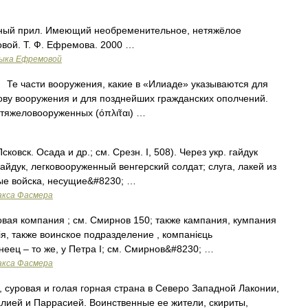
ный прил. Имеющий необременительное, нетяжёлое
вой. Т. Ф. Ефремова. 2000 …
зыка Ефремовой
 части вооружения, какие в «Илиаде» указываются для
ову вооружения и для позднейших гражданских ополчений.
тяжеловооруженных (όπλι̃ται) …
сковск. Осада и др.; см. Срезн. I, 508). Через укр. гайдук
гайдук, легковооруженный венгерский солдат; слуга, лакей из
ные войска, несущие&#8230; …
акса Фасмера
говая компания ; см. Смирнов 150; также кампания, кумпания
нiя, также воинское подразделение , компанiєць
неец – то же, у Петра I; см. Смирнов&#8230; …
акса Фасмера
 суровая и голая горная страна в Северо Западной Лаконии,
лией и Паррасией. Воинственные ее жители, скириты,