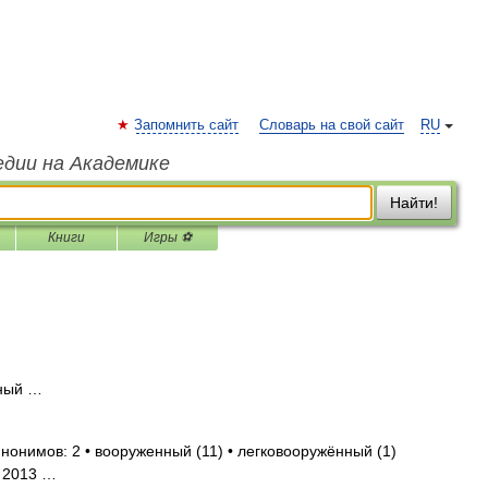
Запомнить сайт
Словарь на свой сайт
RU
едии на Академике
Найти!
Книги
Игры ⚽
ный …
инонимов: 2 • вооруженный (11) • легковооружённый (1)
. 2013 …