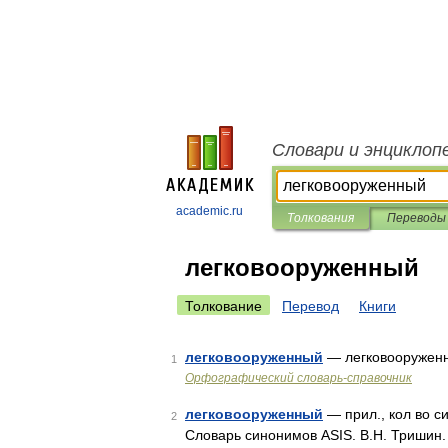
Словари и энциклоп
academic.ru
Толкования
Переводы
легковооруженный
Толкование
Перевод
Книги
легковооруженный
— легковооружен
1
Орфографический словарь-справочник
легковооруженный
— прил., кол во с
2
Словарь синонимов ASIS. В.Н. Тришин