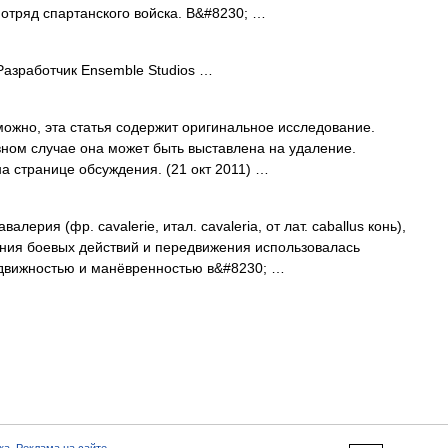
отряд спартанского войска. В&#8230; …
азработчик Ensemble Studios …
ожно, эта статья содержит оригинальное исследование.
ивном случае она может быть выставлена на удаление.
а странице обсуждения. (21 окт 2011) …
лерия (фр. cavalerie, итал. cavaleria, от лат. caballus конь),
дения боевых действий и передвижения использовалась
движностью и манёвренностью в&#8230; …