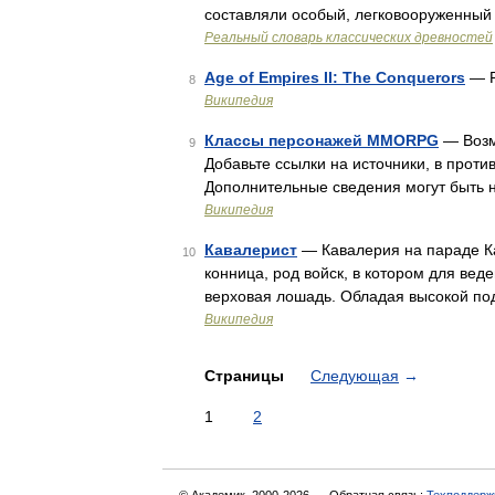
составляли особый, легковооруженный 
Реальный словарь классических древностей
Age of Empires II: The Conquerors
— Р
8
Википедия
Классы персонажей MMORPG
— Возм
9
Добавьте ссылки на источники, в прот
Дополнительные сведения могут быть н
Википедия
Кавалерист
— Кавалерия на параде Кава
10
конница, род войск, в котором для ве
верховая лошадь. Обладая высокой по
Википедия
Страницы
Следующая
→
1
2