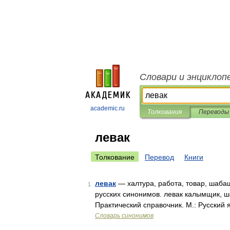
Словари и энциклоп
academic.ru
Толкования
Переводы
левак
Толкование
Перевод
Книги
левак
— халтура, работа, товар, шаба
1
русских синонимов. левак калымщик, ша
Практический справочник. М.: Русский 
Словарь синонимов