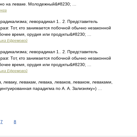
ьно на леваке. Молодежный&#8230; …
енга
орадикализма; леворадикал 1.. 2. Представитель
 разг. Тот, кто занимается побочной обычно незаконной
бочее время, орудия или продукты&#8230; …
зыка Ефремовой
орадикализма; леворадикал 1.. 2. Представитель
 разг. Тот, кто занимается побочной обычно незаконной
бочее время, орудия или продукты&#8230; …
зыка Ефремовой
, леваку, левакам, левака, леваков, леваком, леваками,
центуированная парадигма по А. А. Зализняку») …
7
8