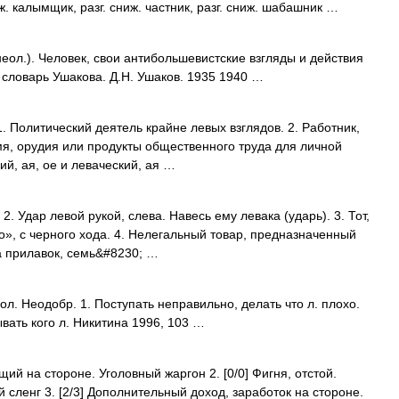
. калымщик, разг. сниж. частник, разг. сниж. шабашник …
неол.). Человек, свои антибольшевистские взгляды и действия
словарь Ушакова. Д.Н. Ушаков. 1935 1940 …
 1. Политический деятель крайне левых взглядов. 2. Работник,
я, орудия или продукты общественного труда для личной
кий, ая, ое и леваческий, ая …
2. Удар левой рукой, слева. Навесь ему левака (ударь). 3. Тот,
во», с черного хода. 4. Нелегальный товар, предназначенный
а прилавок, семь&#8230; …
ол. Неодобр. 1. Поступать неправильно, делать что л. плохо.
вать кого л. Никитина 1996, 103 …
ий на стороне. Уголовный жаргон 2. [0/0] Фигня, отстой.
сленг 3. [2/3] Дополнительный доход, заработок на стороне.