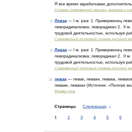
Я все время зарабатываю дополнител
Cловарь современной лексики, жаргона и сл
Левак
— I м. разг. 1. Приверженец лев
8
леворадикализма; леворадикал 2.. II м.
трудовой деятельностью, используя ра
Современный толковый словарь русского я
Левак
— I м. разг. 1. Приверженец лев
9
леворадикализма; леворадикал 2.. II м.
трудовой деятельностью, используя ра
Современный толковый словарь русского я
левак
— левак, леваки, левака, леваков
10
леваке, леваках (Источник: «Полная ак
Формы слов
Страницы
Следующая
→
1
2
3
4
5
6