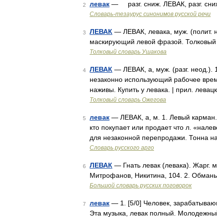
левак
— разг. сниж. ЛЕВАК, разг. сниж
2
Словарь-тезаурус синонимов русской речи
ЛЕВАК
— ЛЕВАК, левака, муж. (полит. 
3
маскирующий левой фразой. Толковый 
Толковый словарь Ушакова
ЛЕВАК
— ЛЕВАК, а, муж. (разг. неод.).
4
незаконно использующий рабочее врем
наживы. Купить у левака. | прил. левац
Толковый словарь Ожегова
левак
— ЛЕВАК, а, м. 1. Левый карман. 
5
кто покупает или продает что л. «нале
для незаконной перепродажи. Тонна н
Словарь русского арго
ЛЕВАК
— Гнать левак (левака). Жарг. м
6
Митрофанов, Никитина, 104. 2. Обманы
Большой словарь русских поговорок
левак
— 1. [5/0] Человек, зарабатывающ
7
Эта музыка, левак полный. Молодежный 