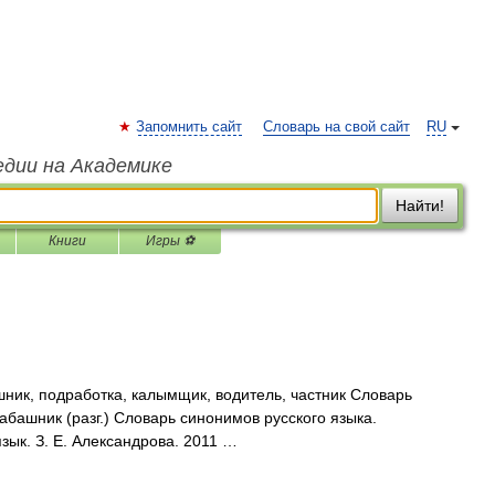
Запомнить сайт
Словарь на свой сайт
RU
едии на Академике
Найти!
Книги
Игры ⚽
шник, подработка, калымщик, водитель, частник Словарь
башник (разг.) Словарь синонимов русского языка.
язык. З. Е. Александрова. 2011 …