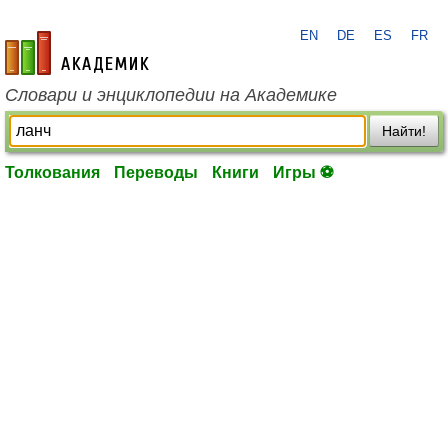
EN
DE
ES
FR
academic.ru
Словари и энциклопедии на Академике
Найти!
Толкования
Переводы
Книги
Игры ⚽