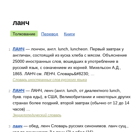
ланч
Толкование
Перевод
Книги
ЛАНЧ
— лончон, англ. lunch, luncheon. Первый завтрак у
1
англичан, состоящий из куска хлеба с мясом. Объяснение
25000 иностранных слов, вошедших в употребление в
русский язык, с означением их корней. Михельсон А.Д.,
1865. ЛАНЧ см. ЛЕНЧ. Словарь&#8230; …
Словарь иностранных слов русского языка
ЛАНЧ
— ЛАНЧ, ленч (англ. lunch, от диалектного lunch,
2
букв. гора еды), в США, Великобритании и некоторых других
странах более поздний, второй завтрак (обычно от 12 до 14
часов) …
Энциклопедический словарь
ланч
— обед, ленч Словарь русских синонимов. ланч сущ.,
3