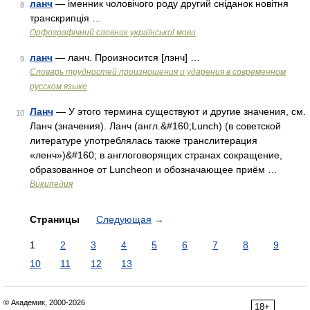
ланч
— іменник чоловічого роду другий сніданок новітня
8
транскрипція …
Орфографічний словник української мови
ланч
— ланч. Произносится [лэнч] …
9
Словарь трудностей произношения и ударения в современном
русском языке
Ланч
— У этого термина существуют и другие значения, см.
10
Ланч (значения). Ланч (англ.&#160;Lunch) (в советской
литературе употреблялась также транслитерация
«ленч»)&#160; в англоговорящих странах сокращение,
образованное от Luncheon и обозначающее приём …
Википедия
Страницы
Следующая
→
1
2
3
4
5
6
7
8
9
10
11
12
13
© Академик, 2000-2026
18+