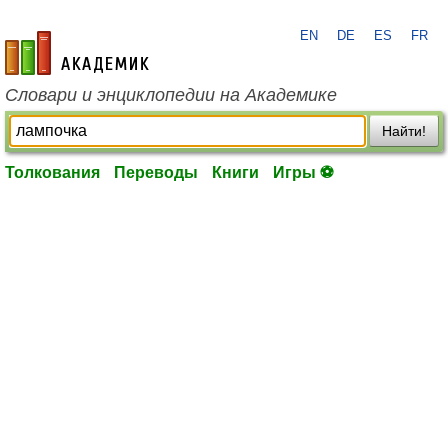
EN
DE
ES
FR
academic.ru
Словари и энциклопедии на Академике
Найти!
Толкования
Переводы
Книги
Игры ⚽