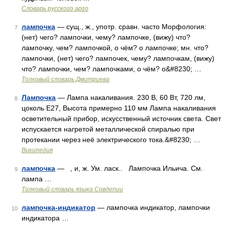
Словарь русского арго
лампочка
— сущ., ж., употр. сравн. часто Морфология:
7
(нет) чего? лампочки, чему? лампочке, (вижу) что?
лампочку, чем? лампочкой, о чём? о лампочке; мн. что?
лампочки, (нет) чего? лампочек, чему? лампочкам, (вижу)
что? лампочки, чем? лампочками, о чём? о&#8230; …
Толковый словарь Дмитриева
Лампочка
— Лампа накаливания. 230 В, 60 Вт, 720 лм,
8
цоколь E27, Высота примерно 110 мм Лампа накаливания
осветительный прибор, искусственный источник света. Свет
испускается нагретой металлической спиралью при
протекании через неё электрического тока.&#8230; …
Википедия
лампочка
— , и, ж. Ум. ласк.. Лампочка Ильича. См.
9
лампа …
Толковый словарь языка Совдепии
лампочка-индикатор
— лампочка индикатор, лампочки
10
индикатора …