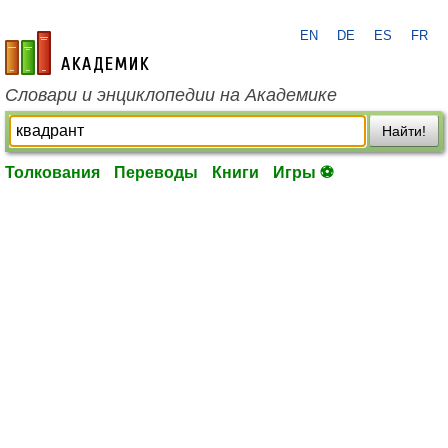
EN
DE
ES
FR
academic.ru
Словари и энциклопедии на Академике
Найти!
Толкования
Переводы
Книги
Игры ⚽