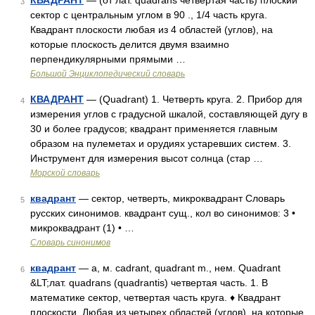
КВАДРАНТ
— (от лат. quadrans четвертая часть) плоский
3
сектор с центральным углом в 90 ., 1/4 часть круга.
Квадрант плоскости любая из 4 областей (углов), на
которые плоскость делится двумя взаимно
перпендикулярными прямыми …
Большой Энциклопедический словарь
КВАДРАНТ
— (Quadrant) 1. Четверть круга. 2. Прибор для
4
измерения углов с градусной шкалой, составляющей дугу в
30 и более градусов; квадрант применяется главным
образом на пулеметах и орудиях устаревших систем. 3.
Инструмент для измерения высот солнца (стар …
Морской словарь
квадрант
— сектор, четверть, микроквадрант Словарь
5
русских синонимов. квадрант сущ., кол во синонимов: 3 •
микроквадрант (1) • …
Словарь синонимов
квадрант
— а, м. cadrant, quadrant m., нем. Quadrant
6
&LT;лат. quadrans (quadrantis) четвертая часть. 1. В
математике сектор, четвертая часть круга. ♦ Квадрант
плоскости. Любая из четырех областей (углов), на которые