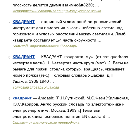
плоскость делится двумя взаимно&#8230; …
Исторический словарь галлицизмов русского языка
КВАДРАНТ
— старинный угломерный астрономический
7
инструмент для измерения высоты небесных светил над
горизонтом и угловых расстояний между светилами. Лимб
квадранта составляет 1/4 часть окружности …
Большой Энциклопедический словарь
КВАДРАНТ
— КВАДРАНТ, квадранта, муж. (от лат. quadrans
8
четвертая часть). 1. Четвертая часть круга (мат.). 2. Весы на
рычаге для пряжи, стрелка которых, вращаясь, указывает
номер пряжи (тех.). Толковый словарь Ушакова. Д.Н.
Ушаков. 1935 1940 …
Толковый словарь Ушакова
квадрант
— &mdash; [Я.Н.Лугинский, М.С.Фези Жилинская,
9
Ю.С.Кабиров. Англо русский словарь по электротехнике и
электроэнергетике, Москва, 1999 г.] Тематики
электротехника, основные понятия EN quadrant …
Справочник технического переводчика