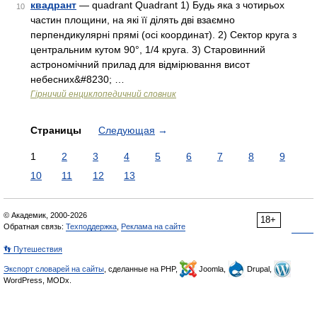
квадрант
— quadrant Quadrant 1) Будь яка з чотирьох
10
частин площини, на які її ділять дві взаємно
перпендикулярні прямі (осі координат). 2) Сектор круга з
центральним кутом 90°, 1/4 круга. 3) Старовинний
астрономічний прилад для відмірювання висот
небесних&#8230; …
Гірничий енциклопедичний словник
Страницы
Следующая
→
1
2
3
4
5
6
7
8
9
10
11
12
13
© Академик, 2000-2026
18+
Обратная связь:
Техподдержка
,
Реклама на сайте
👣 Путешествия
Экспорт словарей на сайты
, сделанные на PHP,
Joomla,
Drupal,
WordPress, MODx.