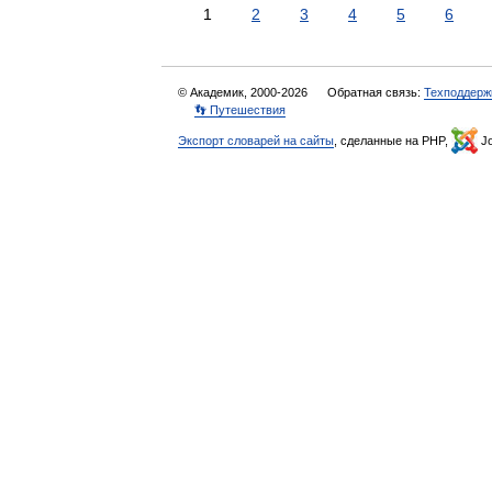
1
2
3
4
5
6
© Академик, 2000-2026
Обратная связь:
Техподдерж
👣 Путешествия
Экспорт словарей на сайты
, сделанные на PHP,
Jo