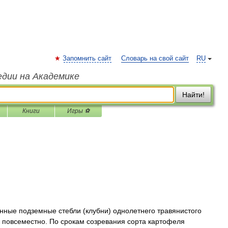
Запомнить сайт
Словарь на свой сайт
RU
едии на Академике
Найти!
Книги
Игры ⚽
ные подземные стебли (клубни) однолетнего травянистого
 повсеместно. По срокам созревания сорта картофеля