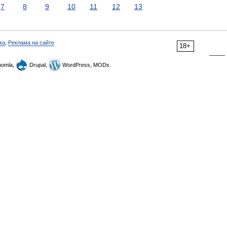
7
8
9
10
11
12
13
ка
,
Реклама на сайте
18+
omla,
Drupal,
WordPress, MODx.