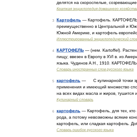
делятся на скороспелые, созревающие 
Краткая энциклопедия домашнего хозяйств
Картофель
— Картофель. КАРТОФЕЛЬ, 
3
преимущественно в Центральной и Южн
Южной Америке, и картофель европейск
Иллюстрированный энциклопедический сло
КАРТОФЕЛЬ
— (нем. Kartoffel). Раст
4
пищу; ввезен в Европу в XVI в. из Аме
языка. Чудинов А.Н., 1910. КАРТОФЕЛЬ 
Словарь иностранных слов русского языка
картофель
— С кулинарной точки зре
5
применения и имеющий множество спосо
на всех видах масла и жиров, тушится 
Кулинарный словарь
картофель
— Картофель, для тех, кто
6
рода, а потому невозможны всякие кон
картофель, или сладкая картофель. Д
Словарь ошибок русского языка