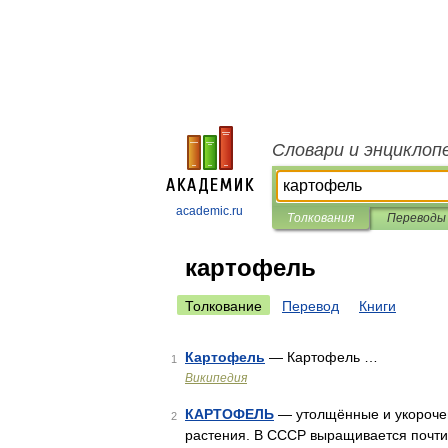
Словари и энциклоп
academic.ru
Толкования
Переводы
картофель
Толкование
Перевод
Книги
Картофель
— Картофель …
1
Википедия
КАРТОФЕЛЬ
— утолщённые и укорочен
2
растения. В СССР выращивается почти