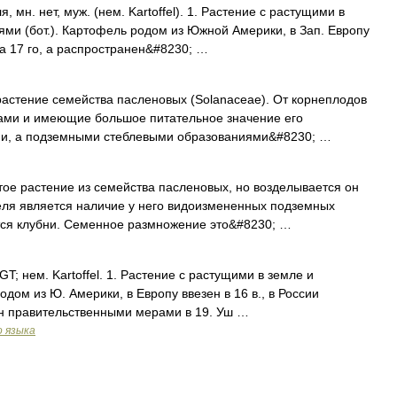
н. нет, муж. (нем. Kartoffel). 1. Растение с растущими в
ми (бот.). Картофель родом из Южной Америки, в Зап. Европу
нца 17 го, а распространен&#8230; …
растение семейства пасленовых (Solanaceae). От корнеплодов
одами и имеющие большое питательное значение его
ми, а подземными стеблевыми образованиями&#8230; …
ое растение из семейства пасленовых, но возделывается он
еля является наличие у него видоизмененных подземных
ются клубни. Семенное размножение это&#8230; …
 &GT; нем. Kartoffel. 1. Растение с растущими в земле и
дом из Ю. Америки, в Европу ввезен в 16 в., в России
нен правительственными мерами в 19. Уш …
о языка