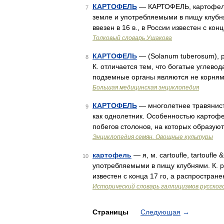
КАРТОФЕЛЬ
— КАРТОФЕЛЬ, картофеля, м
7
земле и употребляемыми в пищу клубня
ввезен в 16 в., в России известен с ко
Толковый словарь Ушакова
КАРТОФЕЛЬ
— (Solanum tuberosum), 
8
К. отличается тем, что богатые углев
подземные органы являются не корня
Большая медицинская энциклопедия
КАРТОФЕЛЬ
— многолетнее травянист
9
как однолетник. Особенностью картоф
побегов столонов, на которых образу
Энциклопедия семян. Овощные культуры
картофель
— я, м. cartoufle, tartoufle
10
употребляемыми в пищу клубнями. К. ро
известен с конца 17 го, а распростра
Исторический словарь галлицизмов русског
Страницы
Следующая
→