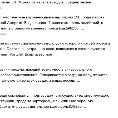
через 60 70 дней от начала всходов, среднеспелые …
а
многолетние клубненосные виды (около 150) рода паслен,
ой Америке. Возделывают 2 вида картофель андийский, в
ий, в странах умеренного пояса (как&#8230; …
варь
ение из семейства пасленовых, клубни которого употребляются в
рики. Словарь иностранных слов, вошедших в состав русского
нем. Kartofel. Всем известное …
ния продукт, дающий возможность универсального
бов приготовления. Отваривается в воде, на пару, жарится
и запекается во всех средах и видах посуды …
 еще сомневается, подтвердим: это существительное мужского
струкции, вроде та картофель, или купи мне хорошую
обавим, что существительное картофель&#8230; …