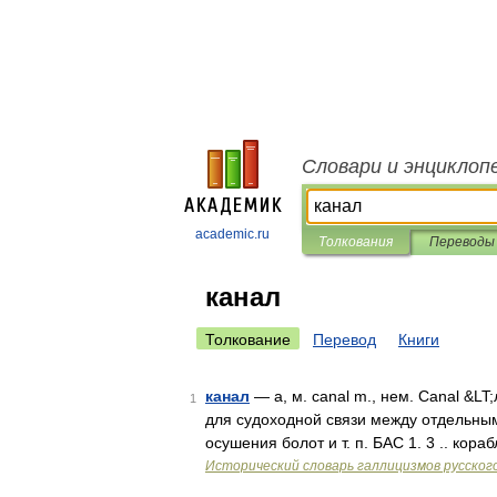
Словари и энциклоп
academic.ru
Толкования
Переводы
канал
Толкование
Перевод
Книги
канал
— а, м. canal m., нем. Canal &LT;
1
для судоходной связи между отдельны
осушения болот и т. п. БАС 1. 3 .. кор
Исторический словарь галлицизмов русског