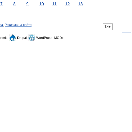
7
8
9
10
11
12
13
ка
,
Реклама на сайте
18+
omla,
Drupal,
WordPress, MODx.