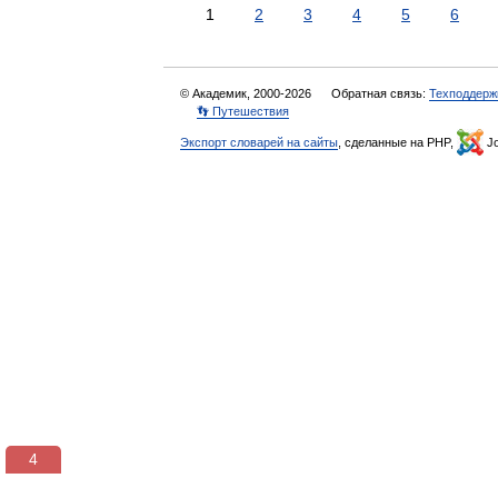
1
2
3
4
5
6
© Академик, 2000-2026
Обратная связь:
Техподдерж
👣 Путешествия
Экспорт словарей на сайты
, сделанные на PHP,
Jo
3