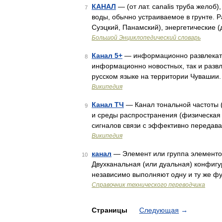
КАНАЛ
— (от лат. canalis труба желоб
7
воды, обычно устраиваемое в грунте. 
Суэцкий, Панамский), энергетические 
Большой Энциклопедический словарь
Канал 5+
— информационно развлекате
8
информационно новостных, так и развл
русском языке на территории Чувашии.
Википедия
Канал ТЧ
— Канал тональной частоты (
9
и среды распространения (физическая 
сигналов связи с эффективно передава
Википедия
канал
— Элемент или группа элементо
10
Двухканальная (или дуальная) конфигу
независимо выполняют одну и ту же ф
Справочник технического переводчика
Страницы
Следующая
→