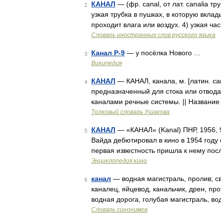
КАНАЛ
— (фр. canal, от лат. canalia тр
2
узкая трубка в пушках, в которую вклад
проходит влага или воздух. 4) узкая 
Словарь иностранных слов русского языка
Канал Р-9
— у посёлка Нового …
3
Википедия
КАНАЛ
— КАНАЛ, канала, м. [латин. ca
4
предназначенный для стока или отвода
каналами речные системы. || Название
Толковый словарь Ушакова
КАНАЛ
— «КАНАЛ» (Kanal) ПНР, 1956, 
5
Вайда дебютировал в кино в 1954 году
первая известность пришла к нему по
Энциклопедия кино
канал
— водная магистраль, пролив; св
6
каналец, яйцевод, канальчик, дрен, пр
водная дорога, голубая магистраль, в
Словарь синонимов