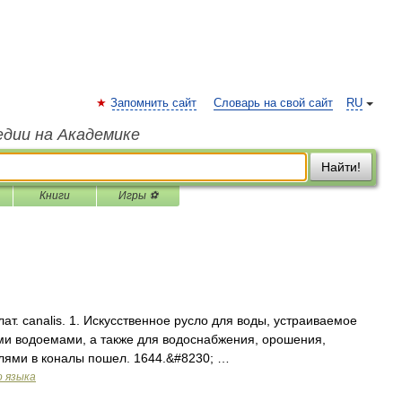
Запомнить сайт
Словарь на свой сайт
RU
едии на Академике
Найти!
Книги
Игры ⚽
лат. canalis. 1. Искусственное русло для воды, устраиваемое
ми водоемами, а также для водоснабжения, орошения,
аблями в коналы пошел. 1644.&#8230; …
о языка