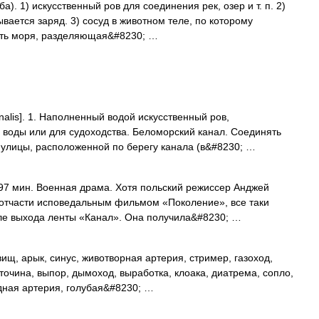
уба). 1) искусственный ров для соединения рек, озер и т. п. 2)
ывается заряд. 3) сосуд в животном теле, по которому
часть моря, разделяющая&#8230; …
nalis]. 1. Наполненный водой искусственный ров,
 воды или для судоходства. Беломорский канал. Соединять
 улицы, расположенной по берегу канала (в&#8230; …
97 мин. Военная драма. Хотя польский режиссер Анджей
 отчасти исповедальным фильмом «Поколение», все таки
сле выхода ленты «Канал». Она получила&#8230; …
ищ, арык, синус, животворная артерия, стример, газоход,
оточина, выпор, дымоход, выработка, клоака, диатрема, сопло,
одная артерия, голубая&#8230; …