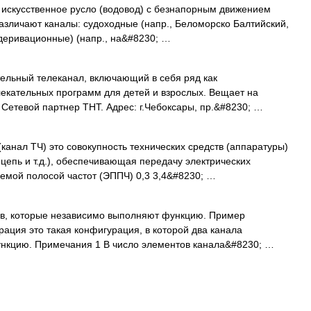
), искусственное русло (водовод) с безнапорным движением
Различают каналы: судоходные (напр., Беломорско Балтийский,
(деривационные) (напр., на&#8230; …
льный телеканал, включающий в себя ряд как
екательных программ для детей и взрослых. Вещает на
 Сетевой партнер ТНТ. Адрес: г.Чебоксары, пр.&#8230; …
канал ТЧ) это совокупность технических средств (аппаратуры)
цепь и т.д.), обеспечивающая передачу электрических
емой полосой частот (ЭППЧ) 0,3 3,4&#8230; …
в, которые независимо выполняют функцию. Пример
рация это такая конфигурация, в которой два канала
ункцию. Примечания 1 В число элементов канала&#8230; …