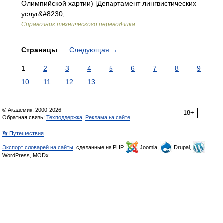
Олимпийской хартии) [Департамент лингвистических
услуг&#8230; …
Справочник технического переводчика
Страницы
Следующая
→
1
2
3
4
5
6
7
8
9
10
11
12
13
© Академик, 2000-2026
18+
Обратная связь:
Техподдержка
,
Реклама на сайте
👣 Путешествия
Экспорт словарей на сайты
, сделанные на PHP,
Joomla,
Drupal,
WordPress, MODx.