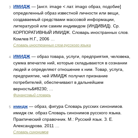
ИМИДЖ
— [англ. image < лат. imago образ, подобие]
3
определенный образ известной личности или вещи,
создаваемый средствами массовой информации,
литературой или самим индивидом (ИНДИВИД). Ср.
КОРПОРАТИВНЫЙ ИМИДЖ. Словарь иностранных слов.
Комлев Н.Г., 2006 …
Словарь иностранных слов русского языка
ИМИДЖ
— образ товара, услуги, предприятия, человека,
4
сумма впечатле ний, которые складываются в сознании
людей и определяют отношение к ним. Товар, услуга,
предприятие, чей ИМИДЖ получил признание
потребителей, обеспечивают в дальнейшем
верность&#8230; …
Финансовый словарь
имидж
— образ, фигура Словарь русских синонимов.
5
имидж см. образ Словарь синонимов русского языка.
Практический справочник. М.: Русский язык. З. Е.
Александрова. 2011 …
Словарь синонимов