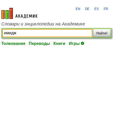
EN
DE
ES
FR
academic.ru
Словари и энциклопедии на Академике
Найти!
Толкования
Переводы
Книги
Игры ⚽