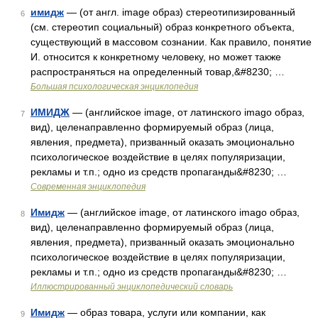
имидж
— (от англ. image образ) стереотипизированный
6
(см. стереотип социальный) образ конкретного объекта,
существующий в массовом сознании. Как правило, понятие
И. относится к конкретному человеку, но может также
распространяться на определенный товар,&#8230; …
Большая психологическая энциклопедия
ИМИДЖ
— (английское image, от латинского imago образ,
7
вид), целенаправленно формируемый образ (лица,
явления, предмета), призванный оказать эмоционально
психологическое воздействие в целях популяризации,
рекламы и т.п.; одно из средств пропаганды&#8230; …
Современная энциклопедия
Имидж
— (английское image, от латинского imago образ,
8
вид), целенаправленно формируемый образ (лица,
явления, предмета), призванный оказать эмоционально
психологическое воздействие в целях популяризации,
рекламы и т.п.; одно из средств пропаганды&#8230; …
Иллюстрированный энциклопедический словарь
Имидж
— образ товара, услуги или компании, как
9