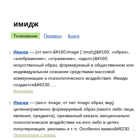
имидж
Толкование
Перевод
Книги
Имидж
— (от англ.&#160;image [ˈɪmɪdʒ]&#160; «образ»,
1
«изображение», «отражение», «идол»)&#160;
искусственный образ, формируемый в общественном или
индивидуальном сознании средствами массовой
коммуникации и психологического воздействия. Имидж
создается&#8230; …
Википедия
Имидж
— (англ. image, от лат. imago образ, вид)
2
целенаправленно формируемый образ (какого либо лица,
явления, предмета), призванный оказать эмоционально
психологическое воздействие на кого либо в целях
популяризации, рекламы и т. п. Особенно важен&#8230; …
Политология. Словарь.