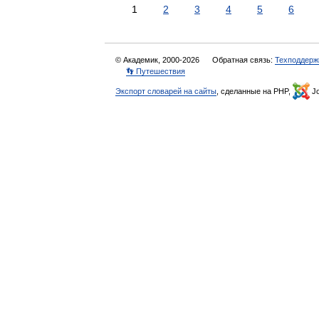
1
2
3
4
5
6
© Академик, 2000-2026
Обратная связь:
Техподдерж
👣 Путешествия
Экспорт словарей на сайты
, сделанные на PHP,
Jo