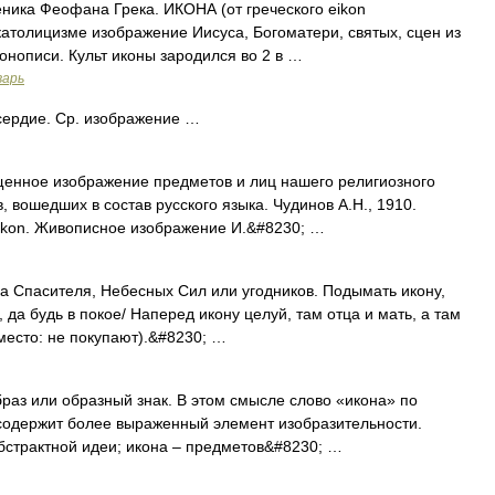
ника Феофана Грека. ИКОНА (от греческого eikon
католицизме изображение Иисуса, Богоматери, святых, сцен из
нописи. Культ иконы зародился во 2 в …
варь
сердие. Ср. изображение …
вященное изображение предметов и лиц нашего религиозного
 вошедших в состав русского языка. Чудинов А.Н., 1910.
eikon. Живописное изображение И.&#8230; …
а Спасителя, Небесных Сил или угодников. Подымать икону,
 да будь в покое/ Наперед икону целуй, там отца и мать, а там
вместо: не покупают).&#8230; …
з или образный знак. В этом смысле слово «икона» по
 содержит более выраженный элемент изобразительности.
бстрактной идеи; икона – предметов&#8230; …