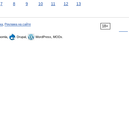
7
8
9
10
11
12
13
ка
,
Реклама на сайте
18+
omla,
Drupal,
WordPress, MODx.