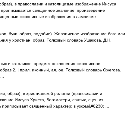
 образ), в православии и католицизме изображение Иисуса
у приписывается священное значение; произведение
священные живописные изображения в ламаизме …
kon, букв. образ, подобие). Живописное изображение бога или
ия у христиан; образ. Толковый словарь Ушакова. Д.Н.
ных и католиков: предмет поклонения живописное
образ 2. | прил. иконный, ая, ое. Толковый словарь Ожегова.
 …
, образ), в христианской религии (православии и
жение Иисуса Христа, Богоматери, святых, сцен из
ь приписывает священный характер; в узком&#8230; …