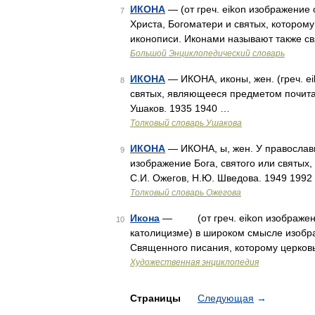
ИКОНА
— (от греч. eikon изображение
7
Христа, Богоматери и святых, котором
иконописи. Иконами называют также 
Большой Энциклопедический словарь
ИКОНА
— ИКОНА, иконы, жен. (греч. ei
8
святых, являющееся предметом почитан
Ушаков. 1935 1940 …
Толковый словарь Ушакова
ИКОНА
— ИКОНА, ы, жен. У православ
9
изображение Бога, святого или святых, 
С.И. Ожегов, Н.Ю. Шведова. 1949 1992
Толковый словарь Ожегова
Икона
— (от греч. eikon изображение
10
католицизме) в широком смысле изобра
Священного писания, которому церков
Художественная энциклопедия
Страницы
Следующая
→