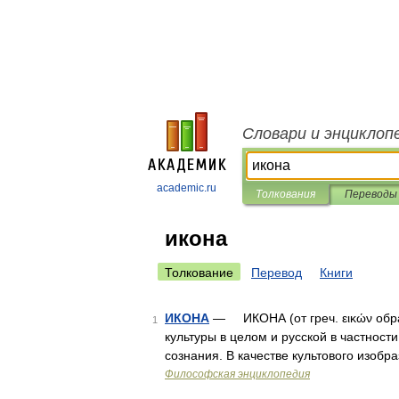
Словари и энциклоп
academic.ru
Толкования
Переводы
икона
Толкование
Перевод
Книги
ИКОНА
— ИКОНА (от греч. εικών обра
1
культуры в целом и русской в частност
сознания. В качестве культового изобр
Философская энциклопедия