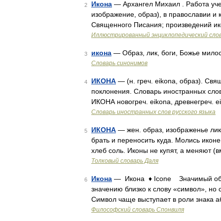
Икона
— Архангел Михаил . Работа уче
2
изображение, образ), в православии и 
Священного Писания; произведений ико
Иллюстрированный энциклопедический сло
икона
— Образ, лик, боги, Божье мило
3
Словарь синонимов
ИКОНА
— (н. греч. eikona, образ). С
4
поклонения. Словарь иностранных слов,
ИКОНА новогреч. eikona, древнегреч. 
Словарь иностранных слов русского языка
ИКОНА
— жен. образ, изображенье лик
5
брать и переносить куда. Молись иконе,
хлеб соль. Иконы не купят, а меняют (
Толковый словарь Даля
Икона
— Икона ♦ Icоne Значимый обра
6
значению близко к слову «символ», но
Символ чаще выступает в роли знака а
Философский словарь Спонвиля