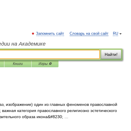
Запомнить сайт
Словарь на свой сайт
RU
едии на Академике
Найти!
Книги
Игры ⚽
з, изображение) один из главных феноменов православной
и; важная категория православного религиозно эстетического
азительного образа икона&#8230; …