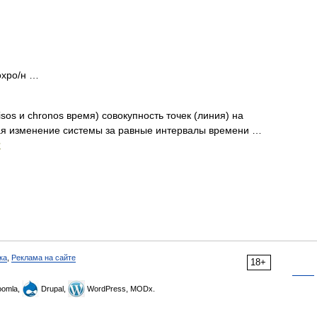
зохро/н …
 isos и chronos время) совокупность точек (линия) на
ая изменение системы за равные интервалы времени …
и
ка
,
Реклама на сайте
18+
omla,
Drupal,
WordPress, MODx.