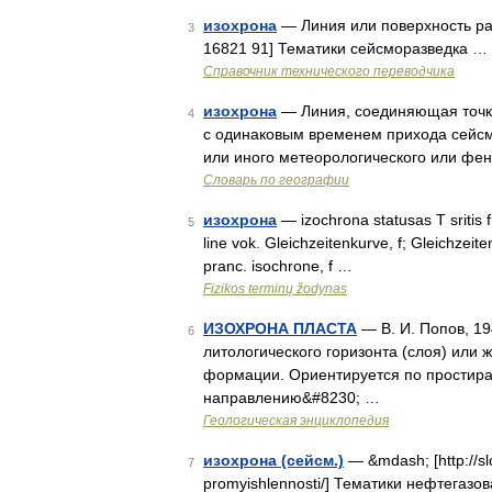
изохрона
— Линия или поверхность ра
3
16821 91] Тематики сейсморазведка …
Справочник технического переводчика
изохрона
— Линия, соединяющая точки
4
с одинаковым временем прихода сейсм
или иного метеорологического или фе
Словарь по географии
изохрона
— izochrona statusas T sritis f
5
line vok. Gleichzeitenkurve, f; Gleichzeit
pranc. isochrone, f …
Fizikos terminų žodynas
ИЗОХРОНА ПЛАСТА
— В. И. Попов, 1
6
литологического горизонта (слоя) или 
формации. Ориентируется по простир
направлению&#8230; …
Геологическая энциклопедия
изохрона (сейсм.)
— &mdash; [http://slo
7
promyishlennosti/] Тематики нефтегазо