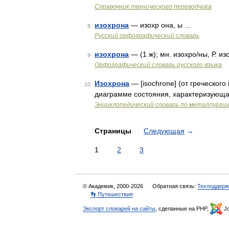
Справочник технического переводчика
изохрона
— изохр она, ы …
8
Русский орфографический словарь
изохрона
— (1 ж); мн. изохро/ны, Р. и
9
Орфографический словарь русского языка
Изохрона
— [isochrone] (от греческого
10
диаграмме состояния, характеризующ
Энциклопедический словарь по металлурги
Страницы
Следующая
→
1
2
3
© Академик, 2000-2026
Обратная связь:
Техподдерж
👣 Путешествия
Экспорт словарей на сайты
, сделанные на PHP,
Jo