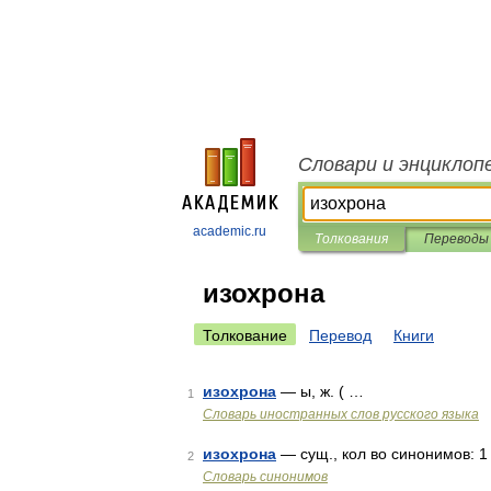
Словари и энциклоп
academic.ru
Толкования
Переводы
изохрона
Толкование
Перевод
Книги
изохрона
— ы, ж. ( …
1
Словарь иностранных слов русского языка
изохрона
— сущ., кол во синонимов: 1
2
Словарь синонимов