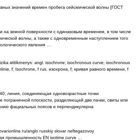
вных значений времен пробега сейсмической волны [ГОСТ
 на земной поверхности с одинаковым временем, в том числе
ической волны, а также с одновременным наступлением того
нологического явления …
izika atitikmenys: angl. isochrone; isochronous curve; isochronous
enlinie, f; Isochrone, f rus. изохрона, f; кривая равного времени, f
940, линия, соединяющая одновозрастные точки
же пограничной плоскости, разделяющей две пачки, свиты или
анию фациальных поясов и перпендикулярна
varionline.ru/anglo russkiy slovar neftegazovoy
вая промышленность EN isotime curve …