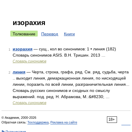
изорахия
Толкование
Перевод
Книги
изорахия
— сущ., кол во синонимов: 1 • линия (182)
1
Словарь синонимов ASIS. В.Н. Тришин. 2013 …
Словарь синонимов
линия
— Черта, строка, графа, ряд. См. ряд, судьба, черта
2
.. выходит линия, демаркационная линия, по нисходящей
линии, поразить по всей линии, разграничительная линия...
Словарь русских синонимов и сходных по смыслу
выражений. под. ред. Н. Абрамова, М.:&#8230; …
Словарь синонимов
© Академик, 2000-2026
18+
Обратная связь:
Техподдержка
,
Реклама на сайте
👣 Путешествия