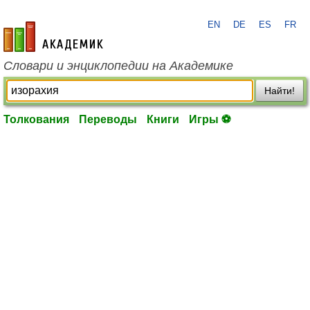
EN
DE
ES
FR
academic.ru
Словари и энциклопедии на Академике
Найти!
Толкования
Переводы
Книги
Игры ⚽