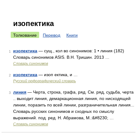
изопектика
Толкование
Перевод
Книги
изопектика
— сущ., кол во синонимов: 1 • линия (182)
1
Словарь синонимов ASIS. В.Н. Тришин. 2013 …
Словарь синонимов
изопектика
— изоп ектика, и …
2
Русский орфографический словарь
линия
— Черта, строка, графа, ряд. См. ряд, судьба, черта
3
.. выходит линия, демаркационная линия, по нисходящей
линии, поразить по всей линии, разграничительная линия...
Словарь русских синонимов и сходных по смыслу
выражений. под. ред. Н. Абрамова, М.:&#8230; …
Словарь синонимов