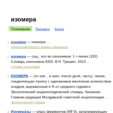
изомера
Толкование
Перевод
Книги
изомера
— изомера …
1
Орфографический словарь-справочник
изомера
— сущ., кол во синонимов: 1 • линия (182)
2
Словарь синонимов ASIS. В.Н. Тришин. 2013 …
Словарь синонимов
ИЗОМЕРА
— (от изо... и греч. meros доля, часть), линия,
3
соединяющая пункты с одинаковым месячным количеством
осадков, выраженным в % от среднего годового.
Экологический энциклопедический словарь. Кишинев:
Главная редакция Молдавской советской энциклопедии …
Экологический словарь
Изомера́зы
— класс ферментов (КФ 5), катализирующих
4