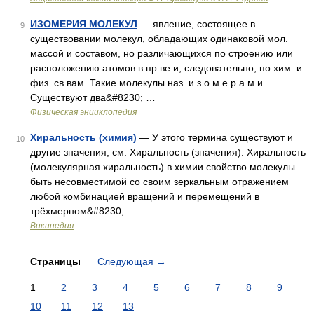
ИЗОМЕРИЯ МОЛЕКУЛ
— явление, состоящее в
9
существовании молекул, обладающих одинаковой мол.
массой и составом, но различающихся по строению или
расположению атомов в пр ве и, следовательно, по хим. и
физ. св вам. Такие молекулы наз. и з о м е р а м и.
Существуют два&#8230; …
Физическая энциклопедия
Хиральность (химия)
— У этого термина существуют и
10
другие значения, см. Хиральность (значения). Хиральность
(молекулярная хиральность) в химии свойство молекулы
быть несовместимой со своим зеркальным отражением
любой комбинацией вращений и перемещений в
трёхмерном&#8230; …
Википедия
Страницы
Следующая
→
1
2
3
4
5
6
7
8
9
10
11
12
13