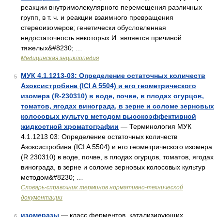
реакции внутримолекулярного перемещения различных
групп, в т. ч. и реакции взаимного превращения
стереоизомеров; генетически обусловленная
недостаточность некоторых И. является причиной
тяжелых&#8230; …
Медицинская энциклопедия
МУК 4.1.1213-03: Определение остаточных количеств
5
Азоксистробина (ICI A 5504) и его геометрического
изомера (R-230310) в воде, почве, в плодах огурцов,
томатов, ягодах винограда, в зерне и соломе зерновых
колосовых культур методом высокоэффективной
жидкостной хроматографии
— Терминология МУК
4.1.1213 03: Определение остаточных количеств
Азоксистробина (ICI A 5504) и его геометрического изомера
(R 230310) в воде, почве, в плодах огурцов, томатов, ягодах
винограда, в зерне и соломе зерновых колосовых культур
методом&#8230; …
Словарь-справочник терминов нормативно-технической
документации
изомеразы
— класс ферментов, катализирующих
6