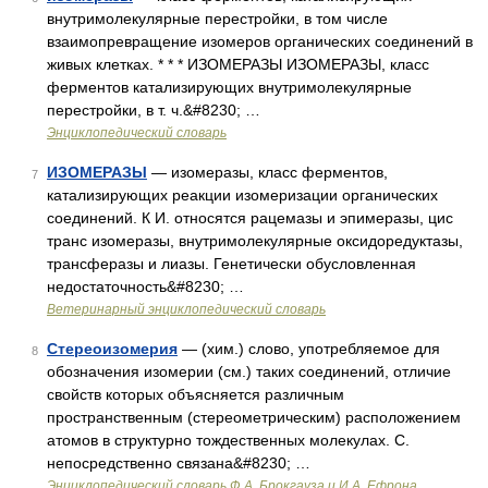
внутримолекулярные перестройки, в том числе
взаимопревращение изомеров органических соединений в
живых клетках. * * * ИЗОМЕРАЗЫ ИЗОМЕРАЗЫ, класс
ферментов катализирующих внутримолекулярные
перестройки, в т. ч.&#8230; …
Энциклопедический словарь
ИЗОМЕРАЗЫ
— изомеразы, класс ферментов,
7
катализирующих реакции изомеризации органических
соединений. К И. относятся рацемазы и эпимеразы, цис
транс изомеразы, внутримолекулярные оксидоредуктазы,
трансферазы и лиазы. Генетически обусловленная
недостаточность&#8230; …
Ветеринарный энциклопедический словарь
Стереоизомерия
— (хим.) слово, употребляемое для
8
обозначения изомерии (см.) таких соединений, отличие
свойств которых объясняется различным
пространственным (стереометрическим) расположением
атомов в структурно тождественных молекулах. С.
непосредственно связана&#8230; …
Энциклопедический словарь Ф.А. Брокгауза и И.А. Ефрона