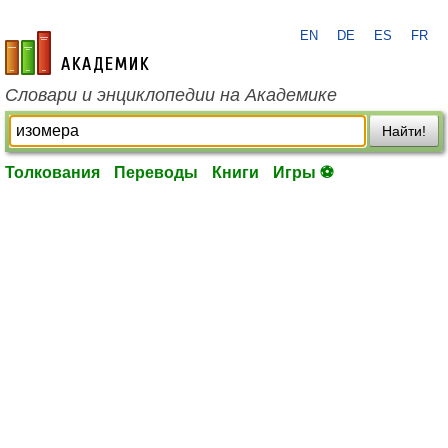
EN
DE
ES
FR
academic.ru
Словари и энциклопедии на Академике
Найти!
Толкования
Переводы
Книги
Игры ⚽