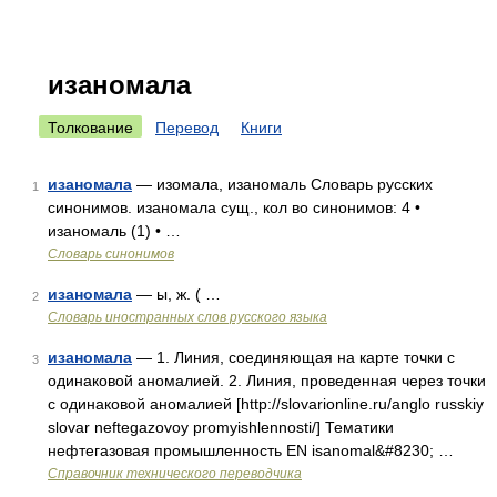
изаномала
Толкование
Перевод
Книги
изаномала
— изомала, изаномаль Словарь русских
1
синонимов. изаномала сущ., кол во синонимов: 4 •
изаномаль (1) • …
Словарь синонимов
изаномала
— ы, ж. ( …
2
Словарь иностранных слов русского языка
изаномала
— 1. Линия, соединяющая на карте точки с
3
одинаковой аномалией. 2. Линия, проведенная через точки
с одинаковой аномалией [http://slovarionline.ru/anglo russkiy
slovar neftegazovoy promyishlennosti/] Тематики
нефтегазовая промышленность EN isanomal&#8230; …
Справочник технического переводчика