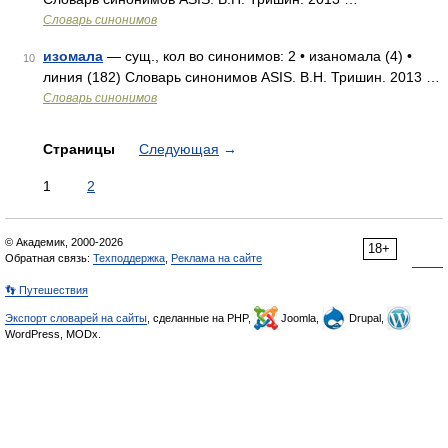
Словарь синонимов
изомала
— сущ., кол во синонимов: 2 • изаномала (4) •
10
линия (182) Словарь синонимов ASIS. В.Н. Тришин. 2013 …
Словарь синонимов
Страницы
Следующая
→
1
2
© Академик, 2000-2026
18+
Обратная связь:
Техподдержка
,
Реклама на сайте
👣 Путешествия
Экспорт словарей на сайты
, сделанные на PHP,
Joomla,
Drupal,
WordPress, MODx.