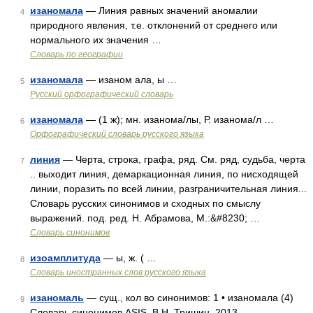
изаномала
— Линия равных значений аномалии
4
природного явления, т.е. отклонений от среднего или
нормального их значения …
Словарь по географии
изаномала
— изаном ала, ы …
5
Русский орфографический словарь
изаномала
— (1 ж); мн. изанома/лы, Р. изанома/л …
6
Орфографический словарь русского языка
линия
— Черта, строка, графа, ряд. См. ряд, судьба, черта
7
.. выходит линия, демаркационная линия, по нисходящей
линии, поразить по всей линии, разграничительная линия...
Словарь русских синонимов и сходных по смыслу
выражений. под. ред. Н. Абрамова, М.:&#8230; …
Словарь синонимов
изоамплитуда
— ы, ж. ( …
8
Словарь иностранных слов русского языка
изаномаль
— сущ., кол во синонимов: 1 • изаномала (4)
9
Словарь синонимов ASIS. В.Н. Тришин. 2013 …