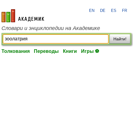
EN
DE
ES
FR
academic.ru
Словари и энциклопедии на Академике
Найти!
Толкования
Переводы
Книги
Игры ⚽