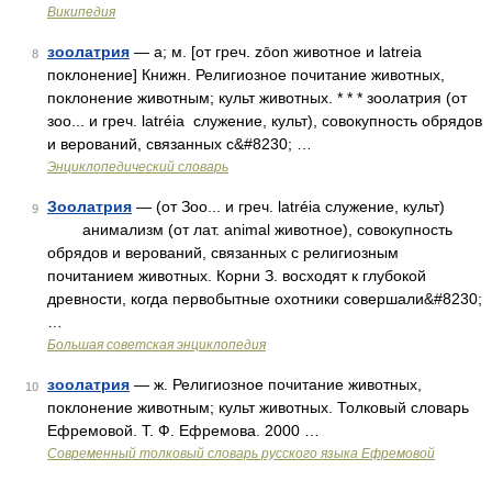
Википедия
зоолатрия
— а; м. [от греч. zōon животное и latreia
8
поклонение] Книжн. Религиозное почитание животных,
поклонение животным; культ животных. * * * зоолатрия (от
зоо... и греч. latréia служение, культ), совокупность обрядов
и верований, связанных с&#8230; …
Энциклопедический словарь
Зоолатрия
— (от Зоо... и греч. latréia служение, культ)
9
анимализм (от лат. animal животное), совокупность
обрядов и верований, связанных с религиозным
почитанием животных. Корни З. восходят к глубокой
древности, когда первобытные охотники совершали&#8230;
…
Большая советская энциклопедия
зоолатрия
— ж. Религиозное почитание животных,
10
поклонение животным; культ животных. Толковый словарь
Ефремовой. Т. Ф. Ефремова. 2000 …
Современный толковый словарь русского языка Ефремовой