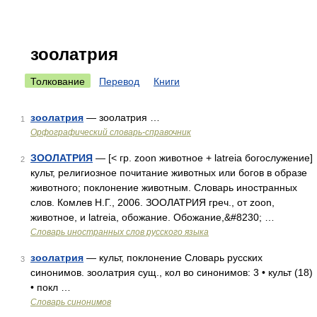
зоолатрия
Толкование
Перевод
Книги
зоолатрия
— зоолатрия …
1
Орфографический словарь-справочник
ЗООЛАТРИЯ
— [< гр. zoon животное + latreia богослужение]
2
культ, религиозное почитание животных или богов в образе
животного; поклонение животным. Словарь иностранных
слов. Комлев Н.Г., 2006. ЗООЛАТРИЯ греч., от zoon,
животное, и latreia, обожание. Обожание,&#8230; …
Словарь иностранных слов русского языка
зоолатрия
— культ, поклонение Словарь русских
3
синонимов. зоолатрия сущ., кол во синонимов: 3 • культ (18)
• покл …
Словарь синонимов