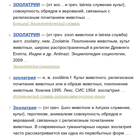
ЗООЛАТРИЯ
— (от зоо... и греч. latreia служение культ),
4
совокупность обрядов и верований, связанных с
религиозным почитанием животных …
Большой Энциклопедический словарь
ЗООЛАТРИЯ
— (от греч. zoon животное и latreia служба)
5
англ. zoolatry; нем. Zoolatrie. Поклонение животным, культ
животных, широко распространенный в религии Древнего
Египта, Индии и др. Antinazi. Энциклопедия социологии,
2009 …
Энциклопедия социологии
зоолатрия
— и, ж. zoolâtrie f. Культ животного, религиозное
6
почитание животных или в образе животных; поклонение
животным. Комлев 1995. Лекс. СИС 1954: зоола/трия …
Исторический словарь галлицизмов русского языка
Зоолатрия
— (от греч. ζωον животное и λατρεια служение,
7
культ), теротеизм, анимализм совокупность обрядов и
верований, связанных с религиозным почитанием
животных. В современных гуманитарных науках зоолатрия
часто рассматривается как одна из первобытных форм …