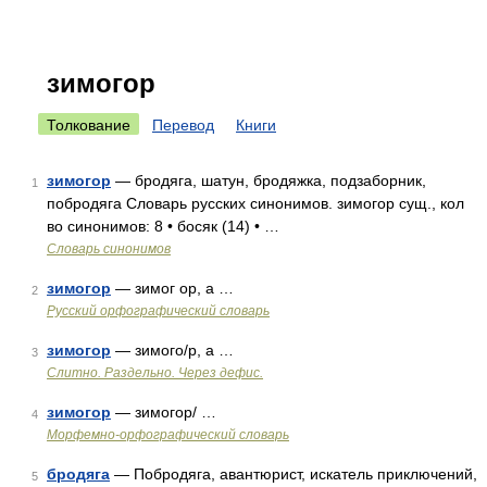
зимогор
Толкование
Перевод
Книги
зимогор
— бродяга, шатун, бродяжка, подзаборник,
1
побродяга Словарь русских синонимов. зимогор сущ., кол
во синонимов: 8 • босяк (14) • …
Словарь синонимов
зимогор
— зимог ор, а …
2
Русский орфографический словарь
зимогор
— зимого/р, а …
3
Слитно. Раздельно. Через дефис.
зимогор
— зимогор/ …
4
Морфемно-орфографический словарь
бродяга
— Побродяга, авантюрист, искатель приключений,
5