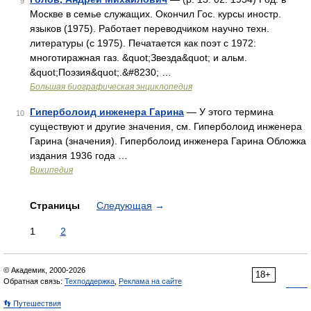
9
Москве в семье служащих. Окончил Гос. курсы иностр.
языков (1975). Работает переводчиком научно техн.
литературы (с 1975). Печатается как поэт с 1972:
многотиражная газ. &quot;Звезда&quot; и альм.
&quot;Поэзия&quot;.&#8230; …
Большая биографическая энциклопедия
Гиперболоид инженера Гарина
— У этого термина
10
существуют и другие значения, см. Гиперболоид инженера
Гарина (значения). Гиперболоид инженера Гарина Обложка
издания 1936 года …
Википедия
Страницы
Следующая
→
1
2
© Академик, 2000-2026
18+
Обратная связь:
Техподдержка
,
Реклама на сайте
👣 Путешествия