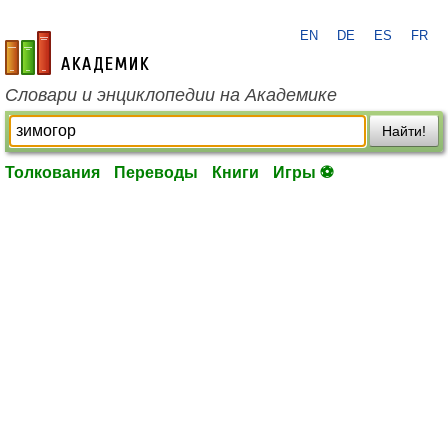
EN
DE
ES
FR
academic.ru
Словари и энциклопедии на Академике
Найти!
Толкования
Переводы
Книги
Игры ⚽