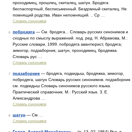
проходимец, прошлец, скиталец, шатун. Бродяга
беспаспортный, бесписьменный. Бездомный скиталец. Не
помнящий родства. Иван непомнящий. .. Ср …
Словарь синонимов
побродяга
— См. бродяга... Словарь русских синонимов и
6
сходных по смыслу выражений. под. ред. Н. Абрамова, М.:
Русские словари, 1999. побродяга авантюрист, бродяга;
зимогор, подзаборник, шатун, проходимец, бродяжка
Словарь рус …
Словарь синонимов
подзаборник
— бродяга, подкидыш, бродяжка, зимогор,
7
побродяга, шатун Словарь русских синонимов. подзаборник
см. подкидыш Словарь синонимов русского языка.
Практический справочник. М.: Русский язык. З. Е.
Александрова …
Словарь синонимов
шатун
— См …
8
Словарь синонимов
Голов, Андрей Михайлович
— (р. 13. 02. 1954) Род. в