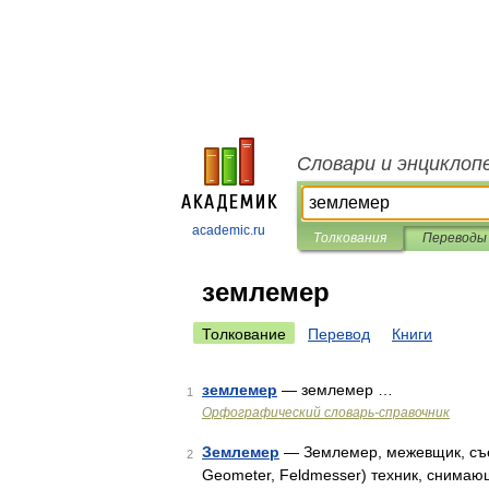
Словари и энциклоп
academic.ru
Толкования
Переводы
землемер
Толкование
Перевод
Книги
землемер
— землемер …
1
Орфографический словарь-справочник
Землемер
— Землемер, межевщик, съем
2
Geometer, Feldmesser) техник, снимаю