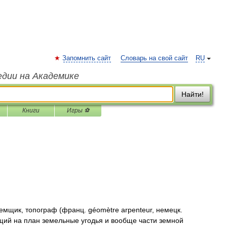
Запомнить сайт
Словарь на свой сайт
RU
едии на Академике
Найти!
Книги
Игры ⚽
щик, топограф (франц. géomètre arpenteur, немецк.
щий на план земельные угодья и вообще части земной