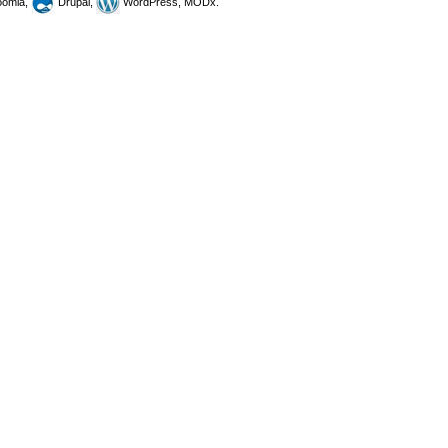
omla,
Drupal,
WordPress, MODx.