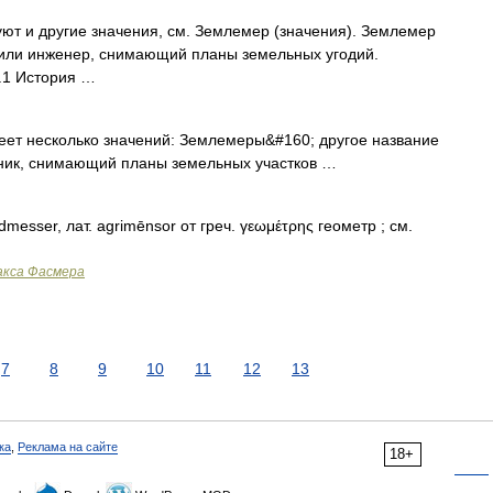
ют и другие значения, см. Землемер (значения). Землемер
к или инженер, снимающий планы земельных угодий.
.1 История …
т несколько значений: Землемеры&#160; другое название
ник, снимающий планы земельных участков …
messer, лат. agrimēnsor от греч. γεωμέτρης геометр ; см.
акса Фасмера
7
8
9
10
11
12
13
ка
,
Реклама на сайте
18+