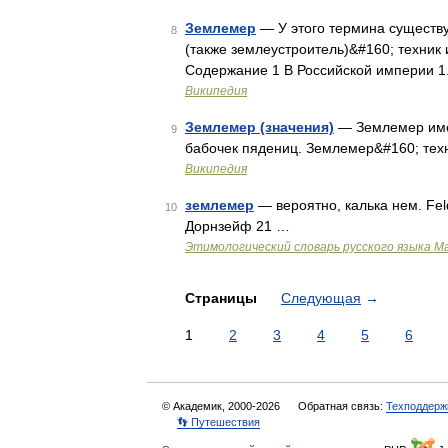
Землемер
— У этого термина существу
8
(также землеустроитель)&#160; техни
Содержание 1 В Российской империи 1
Википедия
Землемер (значения)
— Землемер имее
9
бабочек пядениц. Землемер&#160; тех
Википедия
землемер
— вероятно, калька нем. Feld
10
Дорнзейф 21 …
Этимологический словарь русского языка М
Страницы
Следующая
→
1
2
3
4
5
6
© Академик, 2000-2026
Обратная связь:
Техподдерж
👣 Путешествия