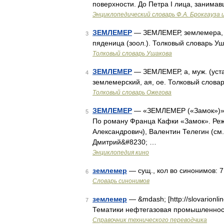
поверхности. До Петра I лица, заним
Энциклопедический словарь Ф.А. Брокгауза 
ЗЕМЛЕМЕР
— ЗЕМЛЕМЕР, землемера, му
3
пяденица (зоол.). Толковый словарь Уш
Толковый словарь Ушакова
ЗЕМЛЕМЕР
— ЗЕМЛЕМЕР, а, муж. (уста
4
землемерский, ая, ое. Толковый слова
Толковый словарь Ожегова
ЗЕМЛЕМЕР
— «ЗЕМЛЕМЕР («Замок»)»,
5
По роману Франца Кафки «Замок». Ре
Александрович), Валентин Телегин (с
Дмитрий&#8230; …
Энциклопедия кино
землемер
— сущ., кол во синонимов: 7 
6
Словарь синонимов
землемер
— &mdash; [http://slovarionlin
7
Тематики нефтегазовая промышленность
Справочник технического переводчика