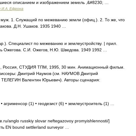
авшиеся описанием и изображением земель ,&#8230; …
и И.А. Ефрона
ж. 1. Служащий по межеванию земли (офиц.). 2. То же, что
акова. Д.Н. Ушаков. 1935 1940 …
р.). Специалист по межеванию и землеустройству. | прил.
рь Ожегова. С.И. Ожегов, Н.Ю. Шведова. 1949 1992 …
 Россия, СТУДИЯ ТПМ, 1995, 30 мин. Анимационный фильм.
жиссеры: Дмитрий Наумов (см. НАУМОВ Дмитрий
м. ТЕЛЕГИН Валентин Юрьевич). Авторы сценария:
• агрименсор (1) • геодезист (6) • землеустроитель (1) …
e.ru/anglo russkiy slovar neftegazovoy promyishlennosti/]
 EN bound settlerland surveyor …