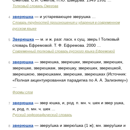
Ожегова. С.И. Ожегов, Н.Ю. Шведова. 1949 1992 …
Толковый словарь Ожегова
зверюшка
— и устаревающее зверушка …
4
Словарь трудностей произношения и ударения в современном
русском языке
Зверюшка
— м. и ж. разг. ласк. к сущ. зверь I Толковый
5
словарь Ефремовой. Т. Ф. Ефремова. 2000 …
Современный толковый словарь русского языка Ефремовой
зверюшка
— зверюшка, зверюшки, зверюшки, зверюшек,
6
зверюшке, зверюшкам, зверюшку, зверюшек, зверюшкой,
зверюшкою, зверюшками, зверюшке, зверюшках (Источник:
«Полная акцентуированная парадигма по А. А. Зализняку»)
…
Формы слов
зверюшка
— звер юшка, и, род. п. мн. ч. шек и звер ушка,
7
и, род. п. мн. ч. шек …
Русский орфографический словарь
зверюшка
— зверу/шка и зверю/шка (1 ж); мн. зверу/шки и
8