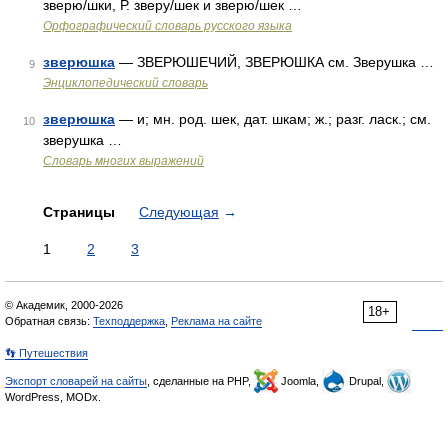
зверю/шки, Р. зверу/шек и зверю/шек …
Орфографический словарь русского языка
зверюшка
— ЗВЕРЮШЕЧИЙ, ЗВЕРЮШКА см. Зверушка …
9
Энциклопедический словарь
зверюшка
— и; мн. род. шек, дат. шкам; ж.; разг. ласк.; см.
10
зверушка …
Словарь многих выражений
Страницы
Следующая
→
1
2
3
© Академик, 2000-2026
18+
Обратная связь:
Техподдержка
,
Реклама на сайте
👣 Путешествия
Экспорт словарей на сайты
, сделанные на PHP,
Joomla,
Drupal,
WordPress, MODx.