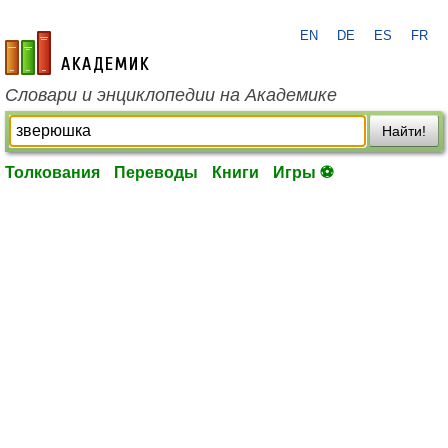
EN
DE
ES
FR
academic.ru
Словари и энциклопедии на Академике
Найти!
Толкования
Переводы
Книги
Игры ⚽